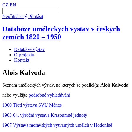
CZ
EN
Nepřihlášený
Přihlásit
Databáze uměleckých výstav v českých
zemích 1820 – 1950
Databáze výstav
O projektu
Kontakt
Alois Kalvoda
Seznam uměleckých výstav, na kterých se podílel(a)
Alois Kalvoda
nebo využijte
podrobné vyhledávání
1900 Třetí výstava SVU Mánes
1903 64. výroční výstava Krasoumné jednoty
1907 Výstava moravských výtvarných umělců v Hodoníně