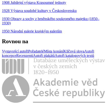
1908 Jubilejní výstava Krasoumné jednoty
1928 Výstava soudobé kultury v Československu
1930 Obrazy a sochy z brněnského soukromého majetku (1850–
1930)
1950 Národní galerie krajským galeriím
Rovnou na
Vystavující autoři
Pořadatelé
Místa konání
Klíčová slova
Autoři
koncepce
Recenzenti
Autoři plakátů
Autoři katalogových textů