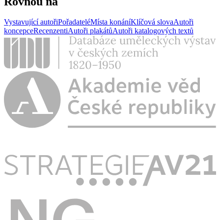
Rovnou na
Vystavující autoři
Pořadatelé
Místa konání
Klíčová slova
Autoři
koncepce
Recenzenti
Autoři plakátů
Autoři katalogových textů