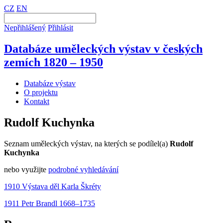
CZ
EN
Nepřihlášený
Přihlásit
Databáze uměleckých výstav v českých
zemích 1820 – 1950
Databáze výstav
O projektu
Kontakt
Rudolf Kuchynka
Seznam uměleckých výstav, na kterých se podílel(a)
Rudolf
Kuchynka
nebo využijte
podrobné vyhledávání
1910 Výstava děl Karla Škréty
1911 Petr Brandl 1668–1735