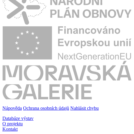
Nápověda
Ochrana osobních údajů
Nahlásit chybu
Databáze výstav
O projektu
Kontakt