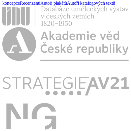
koncepce
Recenzenti
Autoři plakátů
Autoři katalogových textů