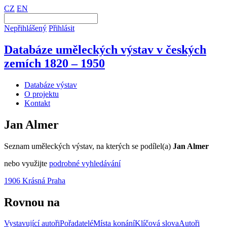
CZ
EN
Nepřihlášený
Přihlásit
Databáze uměleckých výstav v českých
zemích 1820 – 1950
Databáze výstav
O projektu
Kontakt
Jan Almer
Seznam uměleckých výstav, na kterých se podílel(a)
Jan Almer
nebo využijte
podrobné vyhledávání
1906 Krásná Praha
Rovnou na
Vystavující autoři
Pořadatelé
Místa konání
Klíčová slova
Autoři