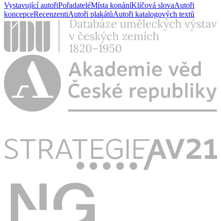
Vystavující autoři
Pořadatelé
Místa konání
Klíčová slova
Autoři
koncepce
Recenzenti
Autoři plakátů
Autoři katalogových textů