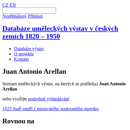
CZ
EN
Nepřihlášený
Přihlásit
Databáze uměleckých výstav v českých
zemích 1820 – 1950
Databáze výstav
O projektu
Kontakt
Juan Antonio Arellan
Seznam uměleckých výstav, na kterých se podílel(a)
Juan Antonio
Arellan
nebo využijte
podrobné vyhledávání
1925 Staří mistři z moravského soukromého majetku
Rovnou na