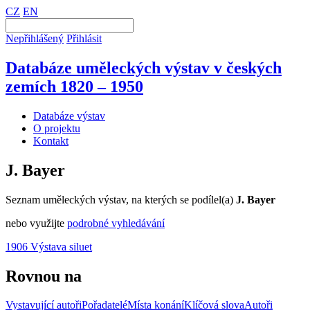
CZ
EN
Nepřihlášený
Přihlásit
Databáze uměleckých výstav v českých
zemích 1820 – 1950
Databáze výstav
O projektu
Kontakt
J. Bayer
Seznam uměleckých výstav, na kterých se podílel(a)
J. Bayer
nebo využijte
podrobné vyhledávání
1906 Výstava siluet
Rovnou na
Vystavující autoři
Pořadatelé
Místa konání
Klíčová slova
Autoři