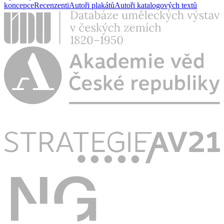
koncepce
Recenzenti
Autoři plakátů
Autoři katalogových textů