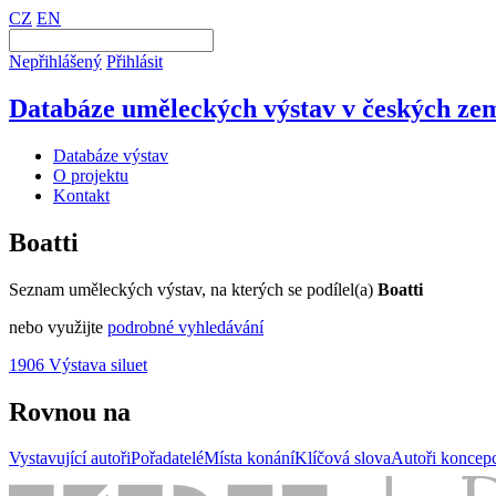
CZ
EN
Nepřihlášený
Přihlásit
Databáze uměleckých výstav v českých zem
Databáze výstav
O projektu
Kontakt
Boatti
Seznam uměleckých výstav, na kterých se podílel(a)
Boatti
nebo využijte
podrobné vyhledávání
1906 Výstava siluet
Rovnou na
Vystavující autoři
Pořadatelé
Místa konání
Klíčová slova
Autoři koncep