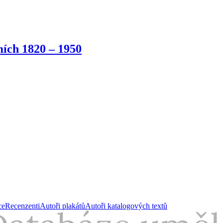
ích 1820 – 1950
ce
Recenzenti
Autoři plakátů
Autoři katalogových textů