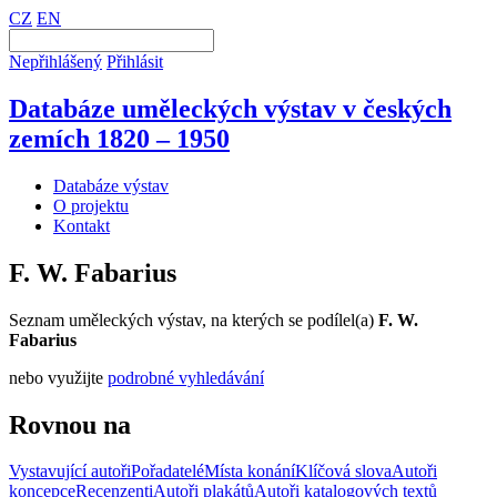
CZ
EN
Nepřihlášený
Přihlásit
Databáze uměleckých výstav v českých
zemích 1820 – 1950
Databáze výstav
O projektu
Kontakt
F. W. Fabarius
Seznam uměleckých výstav, na kterých se podílel(a)
F. W.
Fabarius
nebo využijte
podrobné vyhledávání
Rovnou na
Vystavující autoři
Pořadatelé
Místa konání
Klíčová slova
Autoři
koncepce
Recenzenti
Autoři plakátů
Autoři katalogových textů