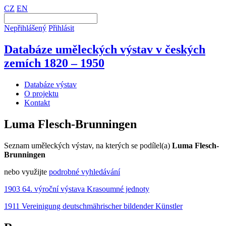
CZ
EN
Nepřihlášený
Přihlásit
Databáze uměleckých výstav v českých
zemích 1820 – 1950
Databáze výstav
O projektu
Kontakt
Luma Flesch-Brunningen
Seznam uměleckých výstav, na kterých se podílel(a)
Luma Flesch-
Brunningen
nebo využijte
podrobné vyhledávání
1903 64. výroční výstava Krasoumné jednoty
1911 Vereinigung deutschmährischer bildender Künstler