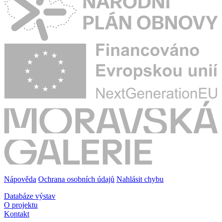
Nápověda
Ochrana osobních údajů
Nahlásit chybu
Databáze výstav
O projektu
Kontakt