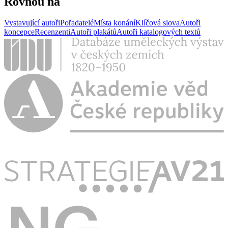
Rovnou na
Vystavující autoři
Pořadatelé
Místa konání
Klíčová slova
Autoři
koncepce
Recenzenti
Autoři plakátů
Autoři katalogových textů