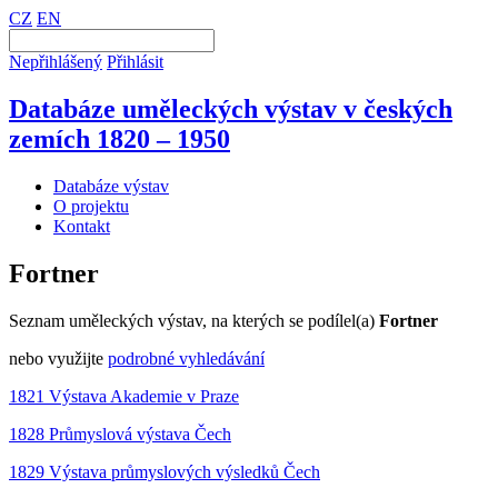
CZ
EN
Nepřihlášený
Přihlásit
Databáze uměleckých výstav v českých
zemích 1820 – 1950
Databáze výstav
O projektu
Kontakt
Fortner
Seznam uměleckých výstav, na kterých se podílel(a)
Fortner
nebo využijte
podrobné vyhledávání
1821 Výstava Akademie v Praze
1828 Průmyslová výstava Čech
1829 Výstava průmyslových výsledků Čech