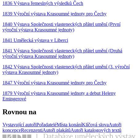
1836 Výstava řemeslných výsledků Čech
1839 Výroční výstava Krasoumné jednoty pro Čechy
1840 Výstava Společnosti vlasteneckých přátel umění (První
výroční výstava Krasoumné jednoty)
1841 Umělecká výstava v Liberci
1841 Výstava Společnosti vlasteneckých přátel umění (Druhá
výroční výstava Krasoumné jednoty)
1842 Výstava Společnosti vlasteneckých přátel umění (3. výroční
výstava Krasoumné jednoty)
1847 Výroční výstava Krasoumné jednoty pro Čechy
1879 Výroční výstava Krasoumné jednoty a debut Heleny
Emingerové
Rovnou na
Vystavující autoři
Pořadatelé
Místa konání
Klíčová slova
Autoři
koncepce
Recenzenti
Autoři plakátů
Autoři katalogových textů