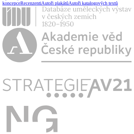
koncepce
Recenzenti
Autoři plakátů
Autoři katalogových textů