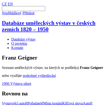
CZ
EN
Nepřihlášený
Přihlásit
Databáze uměleckých výstav v českých
zemích 1820 – 1950
Databáze výstav
O projektu
Kontakt
Franz Geigner
Seznam uměleckých výstav, na kterých se podílel(a)
Franz Geigner
nebo využijte
podrobné vyhledávání
1906 Výstava siluet
Rovnou na
Vystavující autoři
Pořadatelé
Místa konání
Klíčová slova
Autoři