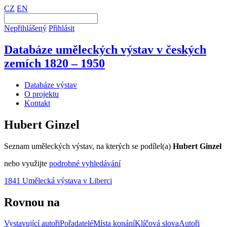
CZ
EN
Nepřihlášený
Přihlásit
Databáze uměleckých výstav v českých
zemích 1820 – 1950
Databáze výstav
O projektu
Kontakt
Hubert Ginzel
Seznam uměleckých výstav, na kterých se podílel(a)
Hubert Ginzel
nebo využijte
podrobné vyhledávání
1841 Umělecká výstava v Liberci
Rovnou na
Vystavující autoři
Pořadatelé
Místa konání
Klíčová slova
Autoři