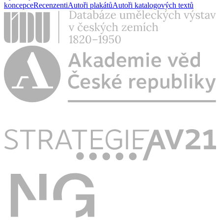
koncepce
Recenzenti
Autoři plakátů
Autoři katalogových textů