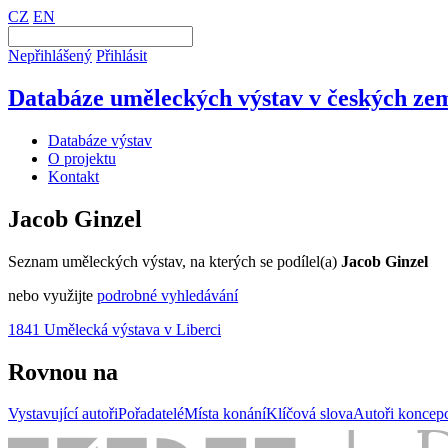
CZ
EN
Nepřihlášený
Přihlásit
Databáze uměleckých výstav v českých zem
Databáze výstav
O projektu
Kontakt
Jacob Ginzel
Seznam uměleckých výstav, na kterých se podílel(a)
Jacob Ginzel
nebo využijte
podrobné vyhledávání
1841 Umělecká výstava v Liberci
Rovnou na
Vystavující autoři
Pořadatelé
Místa konání
Klíčová slova
Autoři koncep