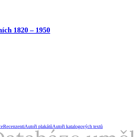
ích 1820 – 1950
ce
Recenzenti
Autoři plakátů
Autoři katalogových textů