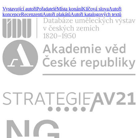
Vystavující autoři
Pořadatelé
Místa konání
Klíčová slova
Autoři
koncepce
Recenzenti
Autoři plakátů
Autoři katalogových textů