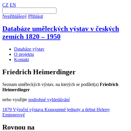
CZ
EN
Nepřihlášený
Přihlásit
Databáze uměleckých výstav v českých
zemích 1820 – 1950
Databáze výstav
O projektu
Kontakt
Friedrich Heimerdinger
Seznam uměleckých výstav, na kterých se podílel(a)
Friedrich
Heimerdinger
nebo využijte
podrobné vyhledávání
1879 Výroční výstava Krasoumné jednoty a debut Heleny
Emingerové
Rovnou na