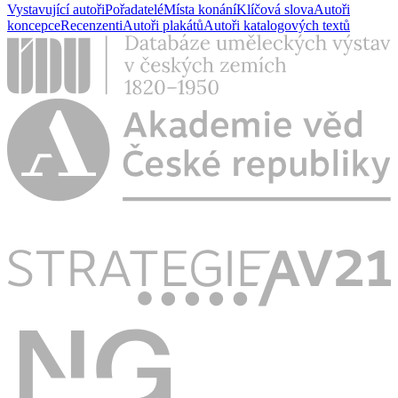
Vystavující autoři
Pořadatelé
Místa konání
Klíčová slova
Autoři
koncepce
Recenzenti
Autoři plakátů
Autoři katalogových textů