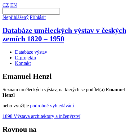
CZ
EN
Nepřihlášený
Přihlásit
Databáze uměleckých výstav v českých
zemích 1820 – 1950
Databáze výstav
O projektu
Kontakt
Emanuel Henzl
Seznam uměleckých výstav, na kterých se podílel(a)
Emanuel
Henzl
nebo využijte
podrobné vyhledávání
1898 Výstava architektury a inženýrství
Rovnou na