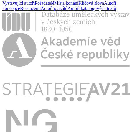
Vystavující autoři
Pořadatelé
Místa konání
Klíčová slova
Autoři
koncepce
Recenzenti
Autoři plakátů
Autoři katalogových textů