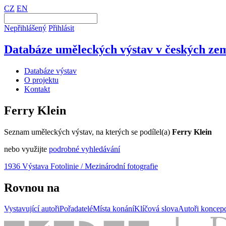
CZ
EN
Nepřihlášený
Přihlásit
Databáze uměleckých výstav v českých zem
Databáze výstav
O projektu
Kontakt
Ferry Klein
Seznam uměleckých výstav, na kterých se podílel(a)
Ferry Klein
nebo využijte
podrobné vyhledávání
1936 Výstava Fotolinie / Mezinárodní fotografie
Rovnou na
Vystavující autoři
Pořadatelé
Místa konání
Klíčová slova
Autoři koncep