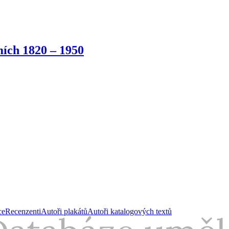
ích 1820 – 1950
ce
Recenzenti
Autoři plakátů
Autoři katalogových textů