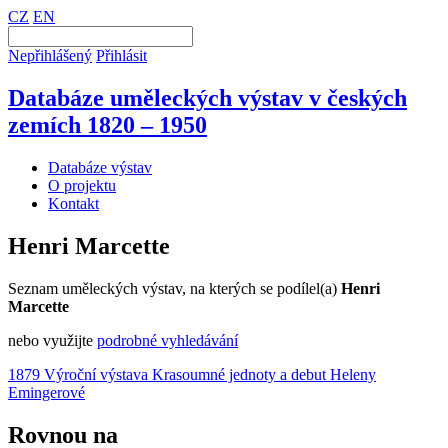
CZ
EN
Nepřihlášený
Přihlásit
Databáze uměleckých výstav v českých
zemích 1820 – 1950
Databáze výstav
O projektu
Kontakt
Henri Marcette
Seznam uměleckých výstav, na kterých se podílel(a)
Henri
Marcette
nebo využijte
podrobné vyhledávání
1879 Výroční výstava Krasoumné jednoty a debut Heleny
Emingerové
Rovnou na