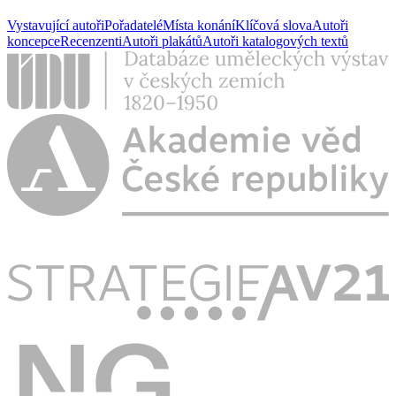
Vystavující autoři
Pořadatelé
Místa konání
Klíčová slova
Autoři
koncepce
Recenzenti
Autoři plakátů
Autoři katalogových textů