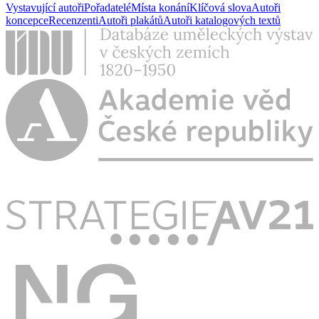
Vystavující autoři
Pořadatelé
Místa konání
Klíčová slova
Autoři
koncepce
Recenzenti
Autoři plakátů
Autoři katalogových textů