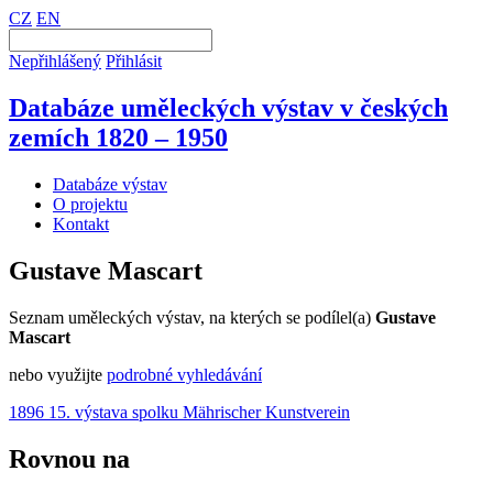
CZ
EN
Nepřihlášený
Přihlásit
Databáze uměleckých výstav v českých
zemích 1820 – 1950
Databáze výstav
O projektu
Kontakt
Gustave Mascart
Seznam uměleckých výstav, na kterých se podílel(a)
Gustave
Mascart
nebo využijte
podrobné vyhledávání
1896 15. výstava spolku Mährischer Kunstverein
Rovnou na