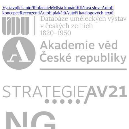
Vystavující autoři
Pořadatelé
Místa konání
Klíčová slova
Autoři
koncepce
Recenzenti
Autoři plakátů
Autoři katalogových textů