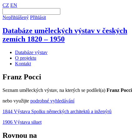
CZ
EN
Nepřihlášený
Přihlásit
Databáze uměleckých výstav v českých
zemích 1820 – 1950
Databáze výstav
O projektu
Kontakt
Franz Pocci
Seznam uměleckých výstav, na kterých se podílel(a)
Franz Pocci
nebo využijte
podrobné vyhledávání
1844 Výstava Spolku německých architektů a inženýrů
1906 Výstava siluet
Rovnou na