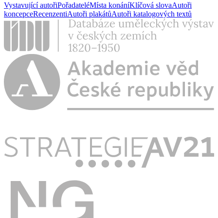
Vystavující autoři
Pořadatelé
Místa konání
Klíčová slova
Autoři
koncepce
Recenzenti
Autoři plakátů
Autoři katalogových textů