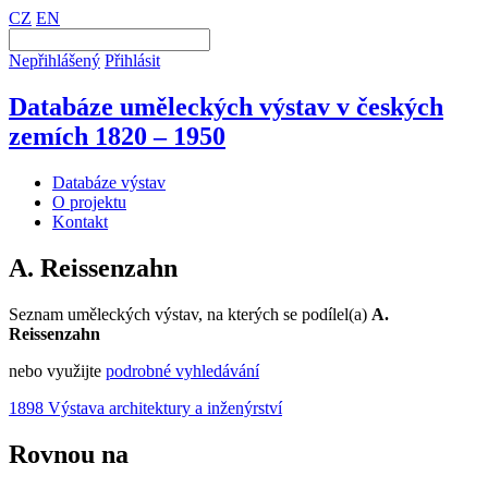
CZ
EN
Nepřihlášený
Přihlásit
Databáze uměleckých výstav v českých
zemích 1820 – 1950
Databáze výstav
O projektu
Kontakt
A. Reissenzahn
Seznam uměleckých výstav, na kterých se podílel(a)
A.
Reissenzahn
nebo využijte
podrobné vyhledávání
1898 Výstava architektury a inženýrství
Rovnou na