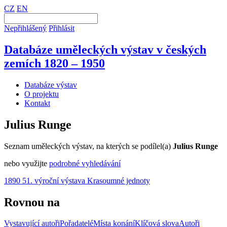
CZ
EN
Nepřihlášený
Přihlásit
Databáze uměleckých výstav v českých
zemích 1820 – 1950
Databáze výstav
O projektu
Kontakt
Julius Runge
Seznam uměleckých výstav, na kterých se podílel(a)
Julius Runge
nebo využijte
podrobné vyhledávání
1890 51. výroční výstava Krasoumné jednoty
Rovnou na
Vystavující autoři
Pořadatelé
Místa konání
Klíčová slova
Autoři