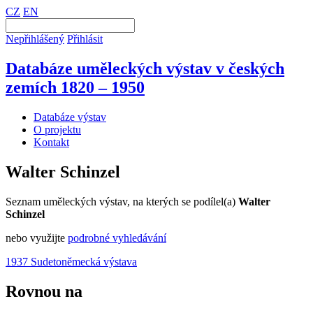
CZ
EN
Nepřihlášený
Přihlásit
Databáze uměleckých výstav v českých
zemích 1820 – 1950
Databáze výstav
O projektu
Kontakt
Walter Schinzel
Seznam uměleckých výstav, na kterých se podílel(a)
Walter
Schinzel
nebo využijte
podrobné vyhledávání
1937 Sudetoněmecká výstava
Rovnou na