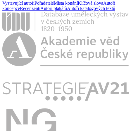
Vystavující autoři
Pořadatelé
Místa konání
Klíčová slova
Autoři
koncepce
Recenzenti
Autoři plakátů
Autoři katalogových textů