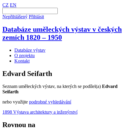
CZ
EN
Nepřihlášený
Přihlásit
Databáze uměleckých výstav v českých
zemích 1820 – 1950
Databáze výstav
O projektu
Kontakt
Edvard Seifarth
Seznam uměleckých výstav, na kterých se podílel(a)
Edvard
Seifarth
nebo využijte
podrobné vyhledávání
1898 Výstava architektury a inženýrství
Rovnou na