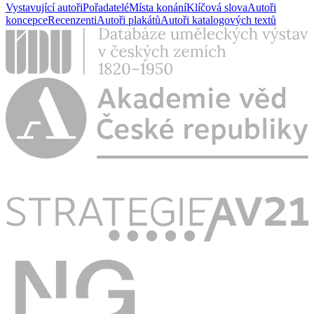
Vystavující autoři
Pořadatelé
Místa konání
Klíčová slova
Autoři
koncepce
Recenzenti
Autoři plakátů
Autoři katalogových textů