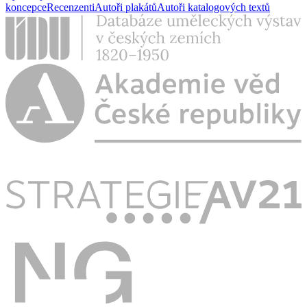
koncepce
Recenzenti
Autoři plakátů
Autoři katalogových textů