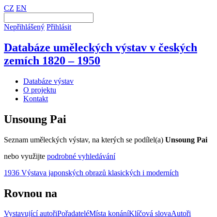
CZ
EN
Nepřihlášený
Přihlásit
Databáze uměleckých výstav v českých
zemích 1820 – 1950
Databáze výstav
O projektu
Kontakt
Unsoung Pai
Seznam uměleckých výstav, na kterých se podílel(a)
Unsoung Pai
nebo využijte
podrobné vyhledávání
1936 Výstava japonských obrazů klasických i moderních
Rovnou na
Vystavující autoři
Pořadatelé
Místa konání
Klíčová slova
Autoři