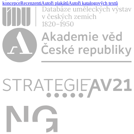
koncepce
Recenzenti
Autoři plakátů
Autoři katalogových textů