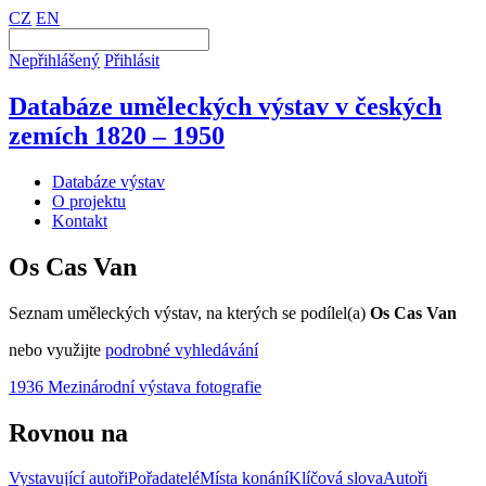
CZ
EN
Nepřihlášený
Přihlásit
Databáze uměleckých výstav v českých
zemích 1820 – 1950
Databáze výstav
O projektu
Kontakt
Os Cas Van
Seznam uměleckých výstav, na kterých se podílel(a)
Os Cas Van
nebo využijte
podrobné vyhledávání
1936 Mezinárodní výstava fotografie
Rovnou na
Vystavující autoři
Pořadatelé
Místa konání
Klíčová slova
Autoři