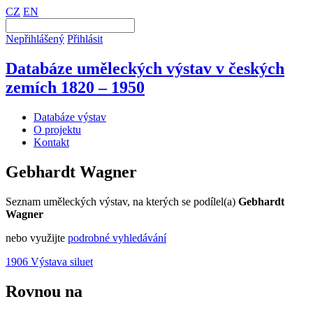
CZ
EN
Nepřihlášený
Přihlásit
Databáze uměleckých výstav v českých
zemích 1820 – 1950
Databáze výstav
O projektu
Kontakt
Gebhardt Wagner
Seznam uměleckých výstav, na kterých se podílel(a)
Gebhardt
Wagner
nebo využijte
podrobné vyhledávání
1906 Výstava siluet
Rovnou na