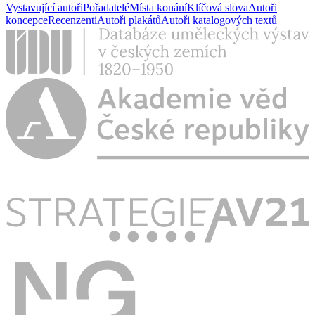
Vystavující autoři
Pořadatelé
Místa konání
Klíčová slova
Autoři
koncepce
Recenzenti
Autoři plakátů
Autoři katalogových textů