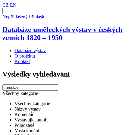
CZ
EN
Nepřihlášený
Přihlásit
Databáze uměleckých výstav v českých
zemích 1820 – 1950
Databáze výstav
O projektu
Kontakt
Výsledky vyhledávání
Všechny kategorie
Všechny kategorie
Názvy výstav
Komentář
Vystavující autoři
Pořadatelé
Místa konání