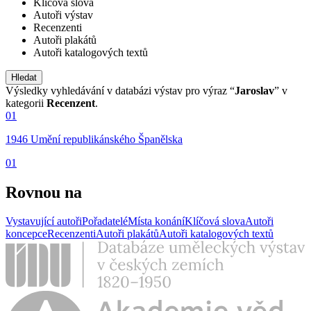
Klíčová slova
Autoři výstav
Recenzenti
Autoři plakátů
Autoři katalogových textů
Výsledky vyhledávání v databázi výstav pro výraz “
Jaroslav
” v
kategorii
Recenzent
.
01
1946 Umění republikánského Španělska
01
Rovnou na
Vystavující autoři
Pořadatelé
Místa konání
Klíčová slova
Autoři
koncepce
Recenzenti
Autoři plakátů
Autoři katalogových textů