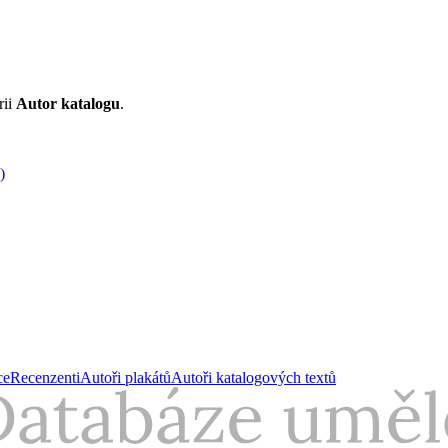
rii
Autor katalogu
.
)
ce
Recenzenti
Autoři plakátů
Autoři katalogových textů