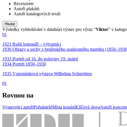
Recenzenti
Autoři plakátů
Autoři katalogových textů
Výsledky vyhledávání v databázi výstav pro výraz “
Viktor
” v katego
01
1921 Ruští legionáři – výtvarníci
1930 Obrazy a sochy z brněnského soukromého majetku (1850–1930
1933 Portrét od 16. do poloviny 19. století
1934 Portrét 1850–1930
1935 Vzpomínková výstava Wilhelma Schneidera
01
Rovnou na
Vystavující autoři
Pořadatelé
Místa konání
Klíčová slova
Autoři koncep