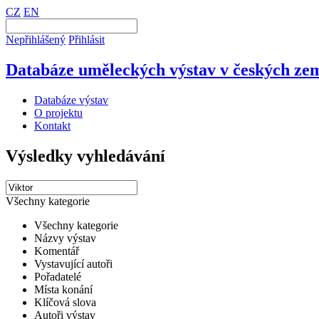
CZ
EN
Nepřihlášený
Přihlásit
Databáze uměleckých výstav v českých zem
Databáze výstav
O projektu
Kontakt
Výsledky vyhledávání
Všechny kategorie
Všechny kategorie
Názvy výstav
Komentář
Vystavující autoři
Pořadatelé
Místa konání
Klíčová slova
Autoři výstav