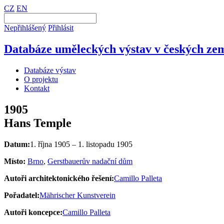
CZ
EN
Nepřihlášený
Přihlásit
Databáze uměleckých výstav v českých zem
Databáze výstav
O projektu
Kontakt
1905
Hans Temple
Datum:
1. října 1905 – 1. listopadu 1905
Místo:
Brno
,
Gerstbauerův nadační dům
Autoři architektonického řešení:
Camillo Palleta
Pořadatel:
Mährischer Kunstverein
Autoři koncepce:
Camillo Palleta