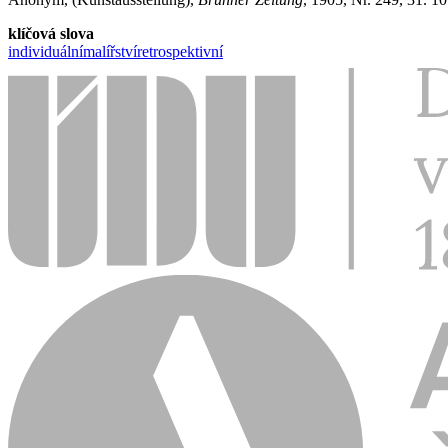
klíčová slova
individuální
malířství
retrospektivní