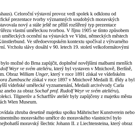
haus). Celoroční výstavní provoz vedl spolek k odklonu od
rafické prezentace tvorby významných soudobých moravských
vovala nový a stále ještě ne příliš rozšířený typ prezentace
průřezu vlastní uměleckou tvorbou. V říjnu 1905 se tímto způsobem
adu uměleckých ocenění na výstavách ve Vídni, německých městech
Künstlerbund. Ve středoevropském kontextu spočíval z výtvarného
ní. Vrcholu slávy dosáhl v 90. letech 19. století velkoformátovými
é bylo možné do Brna zapůjčit, doplněné novějšími malbami menších
dolf Weyr ve svém ateliéru
, který byl vystaven v Mnichově, Berlíně,
ním. Obraz
William Unger
, který v roce 1891 získal ve vídeňském
esora Zumbusche
získal v roce 1897 v Mnichově Medaili II. třídy a byl
yšší vídeňské umělecké vyznamenání, Medaili arcivévody Carla
raz anebo za obraz
Sochař prof. Rudolf Weyr ve svém ateliéru
),
olekci. Tilgnerův a Scharffův ateliér byly zapůjčeny z majetku města
írkách Wien Museum.
povídala zhruba desetině majetku spolku Mährischer Kunstverein nebo
ominentního moravského umělce do moravského vlastnictví bylo
ejbohatší moravský šlechtic Johann II. z Liechtensteina, který obraz