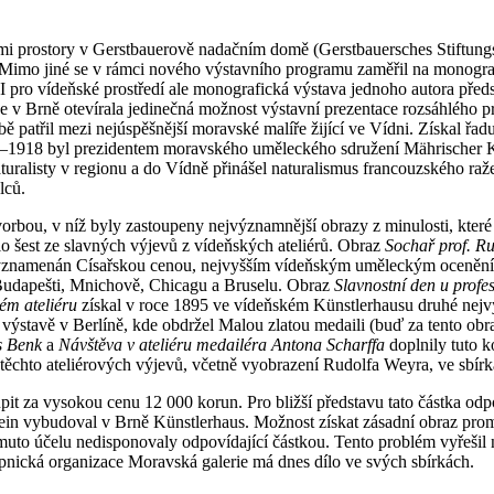
i prostory v Gerstbauerově nadačním domě (Gerstbauersches Stiftungs
. Mimo jiné se v rámci nového výstavního programu zaměřil na monog
pro vídeňské prostředí ale monografická výstava jednoho autora předsta
se v Brně otevírala jedinečná možnost výstavní prezentace rozsáhlého 
 patřil mezi nejúspěšnější moravské malíře žijící ve Vídni. Získal ř
1913–1918 byl prezidentem moravského uměleckého sdružení Mährischer 
turalisty v regionu a do Vídně přinášel naturalismus francouzského raže
lců.
rbou, v níž byly zastoupeny nejvýznamnější obrazy z minulosti, kter
o šest ze slavných výjevů z vídeňských ateliérů. Obraz
Sochař prof. Ru
 vyznamenán Císařskou cenou, nejvyšším vídeňským uměleckým oceně
, Budapešti, Mnichově, Chicagu a Bruselu. Obraz
Slavnostní den u prof
vém ateliéru
získal v roce 1895 ve vídeňském Künstlerhausu druhé nejv
ýstavě v Berlíně, kde obdržel Malou zlatou medaili (buď za tento ob
s Benk
a
Návštěva v ateliéru medailéra Antona Scharffa
doplnily tuto k
těchto ateliérových výjevů, včetně vyobrazení Rudolfa Weyra, ve sb
t za vysokou cenu 12 000 korun. Pro bližší představu tato částka od
verein vybudoval v Brně Künstlerhaus. Možnost získat zásadní obraz pr
muto účelu nedisponovaly odpovídající částkou. Tento problém vyřešil n
pnická organizace Moravská galerie má dnes dílo ve svých sbírkách.