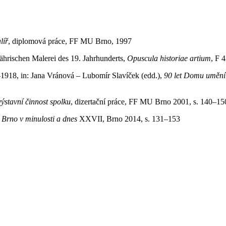
líř
, diplomová práce, FF MU Brno, 1997
ährischen Malerei des 19. Jahrhunderts,
Opuscula historiae artium
, F 
1918, in: Jana Vránová – Lubomír Slavíček (edd.),
90 let Domu umění 
ýstavní činnost spolku
, dizertační práce, FF MU Brno 2001, s. 140–15
.
Brno v minulosti a dnes
XXVII, Brno 2014, s. 131–153