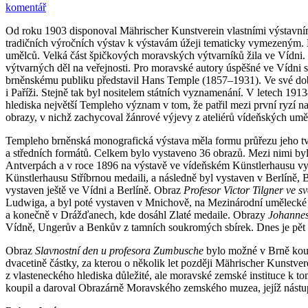
komentář
Od roku 1903 disponoval Mährischer Kunstverein vlastními výstavním
tradičních výročních výstav k výstavám úžeji tematicky vymezeným
umělců. Velká část špičkových moravských výtvarníků žila ve Vídni. I 
výtvarných děl na veřejnosti. Pro moravské autory úspěšné ve Vídni 
brněnskému publiku představil Hans Temple (1857–1931). Ve své době
i Paříži. Stejně tak byl nositelem státních vyznamenání. V letech 
hlediska největší Templeho význam v tom, že patřil mezi první ryzí na
obrazy, v nichž zachycoval žánrové výjevy z ateliérů vídeňských umě
Templeho brněnská monografická výstava měla formu průřezu jeho tvo
a středních formátů. Celkem bylo vystaveno 36 obrazů. Mezi nimi byl
Antverpách a v roce 1896 na výstavě ve vídeňském Künstlerhausu
Künstlerhausu Stříbrnou medaili, a následně byl vystaven v Berlíně
vystaven ještě ve Vídni a Berlíně. Obraz
Profesor Victor Tilgner ve s
Ludwiga, a byl poté vystaven v Mnichově, na Mezinárodní umělecké v
a konečně v Drážďanech, kde dosáhl Zlaté medaile. Obrazy
Johanne
Vídně, Ungerův a Benkův z tamních soukromých sbírek. Dnes je pět 
Obraz
Slavnostní den u profesora Zumbusche
bylo možné v Brně koupi
dvacetině částky, za kterou o několik let později Mährischer Kunst
z vlasteneckého hlediska důležité, ale moravské zemské instituce k to
koupil a daroval Obrazárně Moravského zemského muzea, jejíž nástu