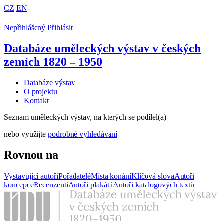
CZ
EN
Nepřihlášený
Přihlásit
Databáze uměleckých výstav v českých
zemích 1820 – 1950
Databáze výstav
O projektu
Kontakt
Seznam uměleckých výstav, na kterých se podílel(a)
nebo využijte
podrobné vyhledávání
Rovnou na
Vystavující autoři
Pořadatelé
Místa konání
Klíčová slova
Autoři
koncepce
Recenzenti
Autoři plakátů
Autoři katalogových textů