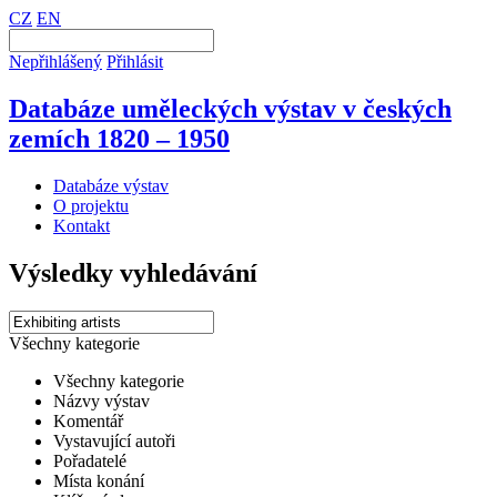
CZ
EN
Nepřihlášený
Přihlásit
Databáze uměleckých výstav v českých
zemích 1820 – 1950
Databáze výstav
O projektu
Kontakt
Výsledky vyhledávání
Všechny kategorie
Všechny kategorie
Názvy výstav
Komentář
Vystavující autoři
Pořadatelé
Místa konání