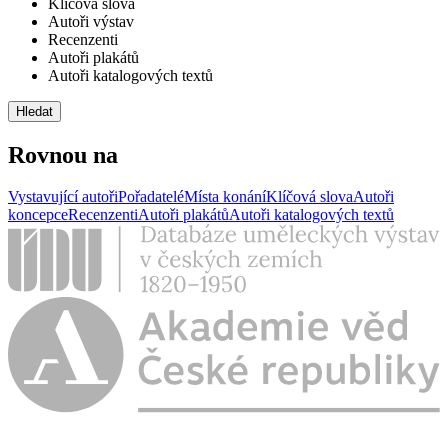
Klíčová slova
Autoři výstav
Recenzenti
Autoři plakátů
Autoři katalogových textů
Rovnou na
Vystavující autoři
Pořadatelé
Místa konání
Klíčová slova
Autoři
koncepce
Recenzenti
Autoři plakátů
Autoři katalogových textů