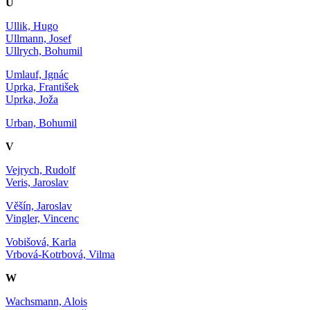
U
Ullik, Hugo
Ullmann, Josef
Ullrych, Bohumil
Umlauf, Ignác
Uprka, František
Uprka, Joža
Urban, Bohumil
V
Vejrych, Rudolf
Veris, Jaroslav
Věšín, Jaroslav
Vingler, Vincenc
Vobišová, Karla
Vrbová-Kotrbová, Vilma
W
Wachsmann, Alois