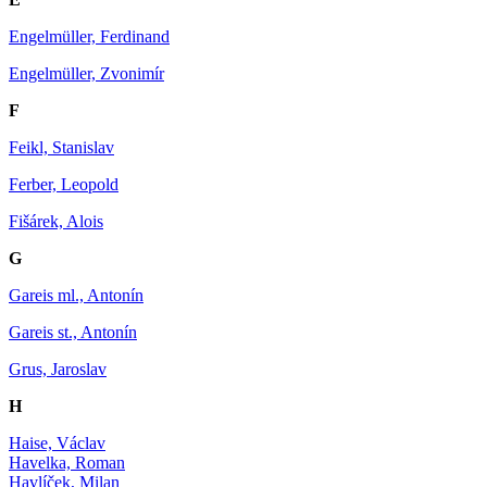
Engelmüller, Ferdinand
Engelmüller, Zvonimír
F
Feikl, Stanislav
Ferber, Leopold
Fišárek, Alois
G
Gareis ml., Antonín
Gareis st., Antonín
Grus, Jaroslav
H
Haise, Václav
Havelka, Roman
Havlíček, Milan