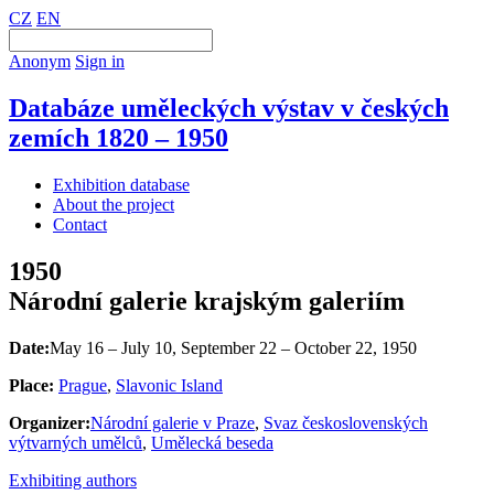
CZ
EN
Anonym
Sign in
Databáze uměleckých výstav v českých
zemích 1820 – 1950
Exhibition database
About the project
Contact
1950
Národní galerie krajským galeriím
Date:
May 16 – July 10, September 22 – October 22, 1950
Place:
Prague
,
Slavonic Island
Organizer:
Národní galerie v Praze
,
Svaz československých
výtvarných umělců
,
Umělecká beseda
Exhibiting authors