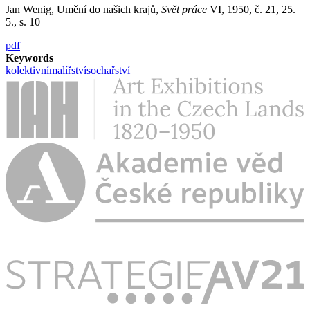
Jan Wenig, Umění do našich krajů,
Svět práce
VI, 1950, č. 21, 25.
5., s. 10
pdf
Keywords
kolektivní
malířství
sochařství