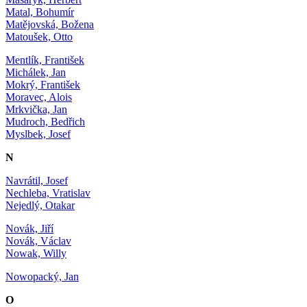
Matal, Bohumír
Matějovská, Božena
Matoušek, Otto
Mentlík, František
Michálek, Jan
Mokrý, František
Moravec, Alois
Mrkvička, Jan
Mudroch, Bedřich
Myslbek, Josef
N
Navrátil, Josef
Nechleba, Vratislav
Nejedlý, Otakar
Novák, Jiří
Novák, Václav
Nowak, Willy
Nowopacký, Jan
O