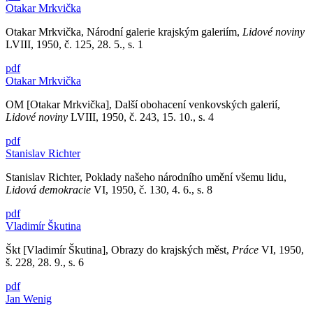
Otakar Mrkvička
Otakar Mrkvička, Národní galerie krajským galeriím,
Lidové noviny
LVIII, 1950, č. 125, 28. 5., s. 1
pdf
Otakar Mrkvička
OM [Otakar Mrkvička], Další obohacení venkovských galerií,
Lidové noviny
LVIII, 1950, č. 243, 15. 10., s. 4
pdf
Stanislav Richter
Stanislav Richter, Poklady našeho národního umění všemu lidu,
Lidová demokracie
VI, 1950, č. 130, 4. 6., s. 8
pdf
Vladimír Škutina
Škt [Vladimír Škutina], Obrazy do krajských měst,
Práce
VI, 1950,
š. 228, 28. 9., s. 6
pdf
Jan Wenig