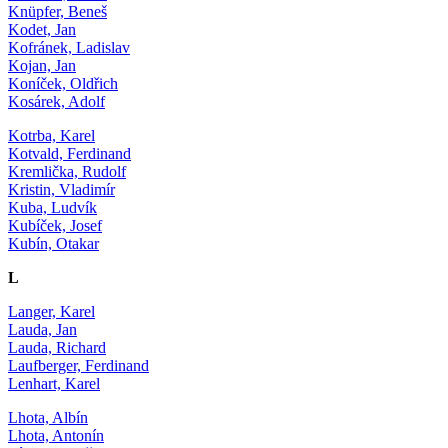
Knüpfer, Beneš
Kodet, Jan
Kofránek, Ladislav
Kojan, Jan
Koníček, Oldřich
Kosárek, Adolf
Kotrba, Karel
Kotvald, Ferdinand
Kremlička, Rudolf
Kristin, Vladimír
Kuba, Ludvík
Kubíček, Josef
Kubín, Otakar
L
Langer, Karel
Lauda, Jan
Lauda, Richard
Laufberger, Ferdinand
Lenhart, Karel
Lhota, Albín
Lhota, Antonín