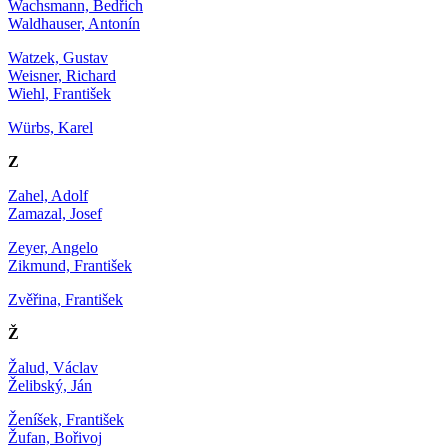
Wachsmann, Bedřich
Waldhauser, Antonín
Watzek, Gustav
Weisner, Richard
Wiehl, František
Würbs, Karel
Z
Zahel, Adolf
Zamazal, Josef
Zeyer, Angelo
Zikmund, František
Zvěřina, František
Ž
Žalud, Václav
Želibský, Ján
Ženíšek, František
Žufan, Bořivoj