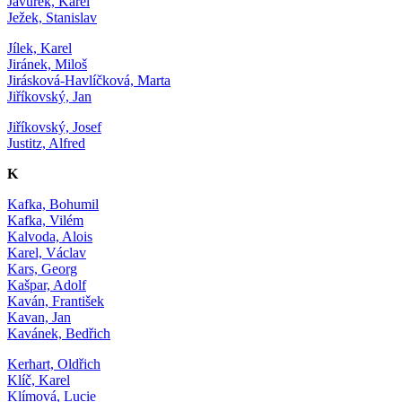
Javůrek, Karel
Ježek, Stanislav
Jílek, Karel
Jiránek, Miloš
Jirásková-Havlíčková, Marta
Jiříkovský, Jan
Jiříkovský, Josef
Justitz, Alfred
K
Kafka, Bohumil
Kafka, Vilém
Kalvoda, Alois
Karel, Václav
Kars, Georg
Kašpar, Adolf
Kaván, František
Kavan, Jan
Kavánek, Bedřich
Kerhart, Oldřich
Klíč, Karel
Klímová, Lucie