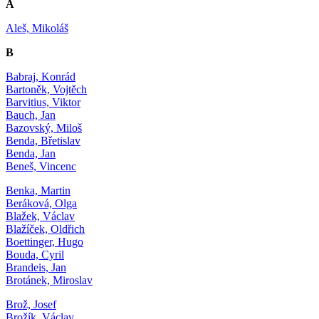
A
Aleš, Mikoláš
B
Babraj, Konrád
Bartoněk, Vojtěch
Barvitius, Viktor
Bauch, Jan
Bazovský, Miloš
Benda, Břetislav
Benda, Jan
Beneš, Vincenc
Benka, Martin
Beráková, Olga
Blažek, Václav
Blažíček, Oldřich
Boettinger, Hugo
Bouda, Cyril
Brandeis, Jan
Brotánek, Miroslav
Brož, Josef
Brožík, Václav