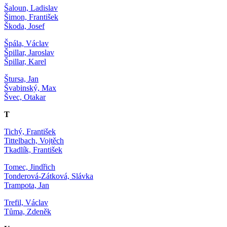
Šaloun, Ladislav
Šimon, František
Škoda, Josef
Špála, Václav
Špillar, Jaroslav
Špillar, Karel
Štursa, Jan
Švabinský, Max
Švec, Otakar
T
Tichý, František
Tittelbach, Vojtěch
Tkadlík, František
Tomec, Jindřich
Tonderová-Zátková, Slávka
Trampota, Jan
Trefil, Václav
Tůma, Zdeněk