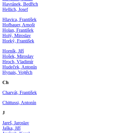
Havránek, Bedřich
Hellich, Josef
Hlavica, František
Hofbauer, Arnošt
Holan, František
Holý, Miroslav
Horký, František
Horník, Jiří
Hošek, Miroslav
Hroch, Vladimír
Hudeček, Antonín
Hynais, Vojtěch
Ch
Charvát, František
Chittussi, Antonín
J
Jareš, Jaroslav
Jaška, Jiří