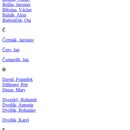
Brůha, Jaroslav
Březina, Václav
Bubák, Alois
Bubeníček, Ota
Č
Čermák, Jaroslav
Červ, Jan
Čumpelík, Jan
D
David, František
Dillinger, Petr
Duras, Mary
Dvorský, Bohumír
Dvořák, Antonín
Dvořák, Bohuslav
Dvořák, Karel
E