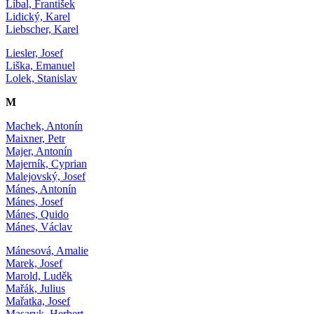
Líbal, František
Lidický, Karel
Liebscher, Karel
Liesler, Josef
Liška, Emanuel
Lolek, Stanislav
M
Machek, Antonín
Maixner, Petr
Majer, Antonín
Majerník, Cyprian
Malejovský, Josef
Mánes, Antonín
Mánes, Josef
Mánes, Quido
Mánes, Václav
Mánesová, Amalie
Marek, Josef
Marold, Luděk
Mařák, Julius
Mařatka, Josef
Masaryk, Herbert