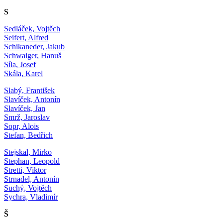
S
Sedláček, Vojtěch
Seifert, Alfred
Schikaneder, Jakub
Schwaiger, Hanuš
Síla, Josef
Skála, Karel
Slabý, František
Slavíček, Antonín
Slavíček, Jan
Smrž, Jaroslav
Sopr, Alois
Stefan, Bedřich
Stejskal, Mirko
Stephan, Leopold
Stretti, Viktor
Strnadel, Antonín
Suchý, Vojtěch
Sychra, Vladimír
Š