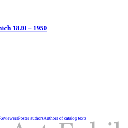
ích 1820 – 1950
Reviewers
Poster authors
Authors of catalog texts