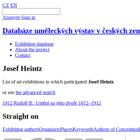
CZ
EN
Anonym
Sign in
Databáze uměleckých výstav v českých zem
Exhibition database
About the project
Contact
Josef Heintz
List of art exhibitions in which participated
Josef Heintz
or use
the advanced search
1912 Rudolf II.: Umění na jeho dvoře 1612–1912
Straight on
Exhibiting authors
Organizers
Places
Keywords
Authors of Conception