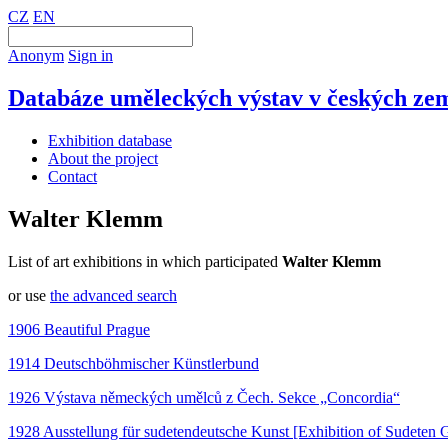
CZ
EN
Anonym
Sign in
Databáze uměleckých výstav v českých zem
Exhibition database
About the project
Contact
Walter Klemm
List of art exhibitions in which participated
Walter Klemm
or use
the advanced search
1906 Beautiful Prague
1914 Deutschböhmischer Künstlerbund
1926 Výstava německých umělců z Čech. Sekce „Concordia“
1928 Ausstellung für sudetendeutsche Kunst [Exhibition of Sudeten 