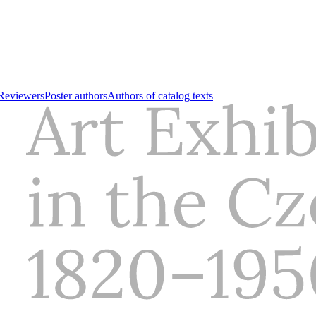
Reviewers
Poster authors
Authors of catalog texts