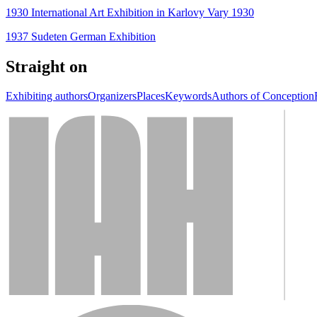
1930 International Art Exhibition in Karlovy Vary 1930
1937 Sudeten German Exhibition
Straight on
Exhibiting authors
Organizers
Places
Keywords
Authors of Conception