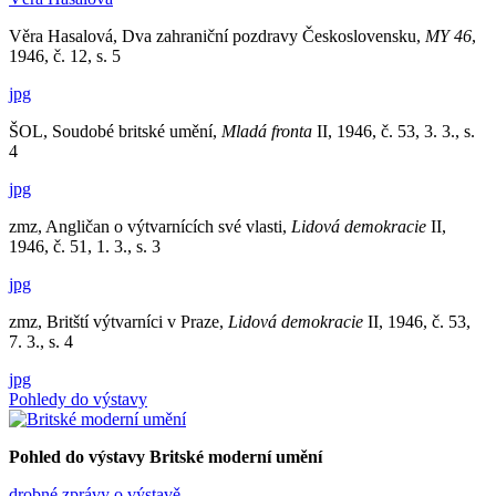
Věra Hasalová, Dva zahraniční pozdravy Československu,
MY 46
,
1946, č. 12, s. 5
jpg
ŠOL, Soudobé britské umění,
Mladá fronta
II, 1946, č. 53, 3. 3., s.
4
jpg
zmz, Angličan o výtvarnících své vlasti,
Lidová demokracie
II,
1946, č. 51, 1. 3., s. 3
jpg
zmz, Britští výtvarníci v Praze,
Lidová demokracie
II, 1946, č. 53,
7. 3., s. 4
jpg
Pohledy do výstavy
Pohled do výstavy Britské moderní umění
drobné zprávy o výstavě