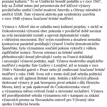
poznání kulturní.“ To se Umělecké besedě podařilo a v roce 1947,
kdy na Žofíně mimo jiné prezentovala dvě klíčové výstavy
poválečného umění
Umění moderní Ameriky
a
Obrazy národních
umělců SSSR.
Tuto výstavní aktivitu pak symbolicky uzavřela
v roce 1948 výstava
Současné britské malířství.
Výstava v Alšově síni se zařadila mezi kulturní projekty, v nichž se
československá výtvarná obec pokusila v poválečné době navázat
na svůj mezinárodní rozměr a upevnit diplomatické vztahy
s vítěznými mocnostmi. Byť svým rozměrem a dosahem nemohla
konkurovat paralelně probíhající výstavě
Umění demokratického
Španělska
, byla významnou součástí pokusu vykročit z válkou
zapříčiněné izolace. Novou orientaci na britské umění
přehodnocující dosud převažující vazby na Francii dokládají
i navazující výstavní podniky, např.
Výstava moderního anglického
malířství z majetku Tate Gallery v Londýně
, jež se konala v roce
1946 v Národní galerii v Praze nebo již zmiňované
Současné britské
malířství
z roku 1948. Svou roli v tomto úsilí jistě sehrála politická
situace, ale též agilnost Britské rady. Jedním z klíčových přínosů
sledované výstavy je pak bezesporu první setkání s díly Henryho
Moora, který se pak opakovaně do Československa vracel
a významnou měrou ovlivnil české a slovenské sochařství. Výstava
též pravděpodobně sehrála významnou roli v kampani za získání
výstavních prostor na Slovanském ostrově pro Výtvarný obor
spolku Umělecká beseda.