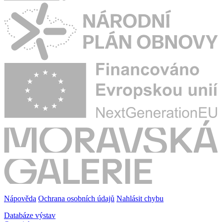
Nápověda
Ochrana osobních údajů
Nahlásit chybu
Databáze výstav