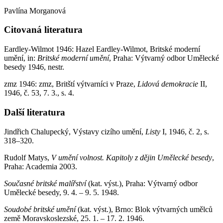
Pavlína Morganová
Citovaná literatura
Eardley-Wilmot 1946: Hazel Eardley-Wilmot, Britské moderní
umění, in:
Britské moderní umění
, Praha: Výtvarný odbor Umělecké
besedy 1946, nestr.
zmz 1946: zmz, Britští výtvarníci v Praze,
Lidová demokracie
II,
1946, č. 53, 7. 3., s. 4.
Další literatura
Jindřich Chalupecký, Výstavy cizího umění,
Listy
I, 1946, č. 2, s.
318–320.
Rudolf Matys,
V umění volnost. Kapitoly z dějin Umělecké besedy
,
Praha: Academia 2003.
Současné britské malířství
(kat. výst.), Praha: Výtvarný odbor
Umělecké besedy, 9. 4. – 9. 5. 1948.
Soudobé britské umění
(kat. výst.), Brno: Blok výtvarných umělců
země Moravskoslezské, 25. 1. – 17. 2. 1946.