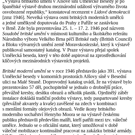
„Výstava britského umění v Alšově síni Umělecké Besedy je po
španělské výstavě druhou mezinárodní událostí výtvarného života
osvobozené republiky,“ konstatoval recenzent v
Lidové demokracii
[zmz 1946]. Nevelká výstava osmi britských moderních umělců
a jedné umělkyně doputovala do Prahy z Paříže se zastávkou
v Brně. Zde byla prezentována 25. 1. – 17. 2. 1946 pod názvem
Soudobé britské umění
v místnosti kulturního a školského referátu
Národního výboru Velkého Brna péčí Britské rady (British Council)
a Bloku výtvarných umění země Moravskoslezské, který k výstavě
publikoval samostatný katalog. V Praze výstavu přejal spolek
Umělecká beseda, který v této době aspiroval na zprostředkování
klíčových mezinárodních výstavních projektů.
Britské moderní umění
se v roce 1946 představilo jako 391. výstava
Umělecké besedy v komorních prostorách Alšovy síně v Besední
ulici na Malé Straně. Doprovodný katalog uvádí, že na výstavě bylo
prezentováno 57 děl, pochopitelně se jednalo o drobnější práce,
převážně kresby, desítku obrazů a několik plastik. Ojedinělý záběr
instalace dokládá tradiční podobu výstavy, tedy paspartované kresby
(převážně akvarely a kvaše) zavěšené na zdech v kombinaci
s menšími formáty olejových obrazů. Vedle ikony britského
moderního sochařství Henryho Moora se na výstavě českému
publiku představili především malíři, kteří patřili mezi tzv. válečné
umělce. Jednalo se o oficiální statut, který umožňoval v době
válečné mobilizace kontinuálně pracovat na zakázku britské armády.