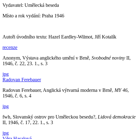
Vydavatel: Umělecká beseda
Místo a rok vydání: Praha 1946
Autoři úvodního textu: Hazel Eardley-Wilmot, Jiří Kotalík
recenze
Anonym, Výstava anglického umění v Brně,
Svobodné noviny
II,
1946, č. 22, 23. 1., s. 3
jpg
Radovan Ferebauer
Radovan Ferebauer, Anglická výtvarná moderna v Brně,
MY 46
,
1946, č. 6, s. 4
jpg
fwh, Slovanský ostrov pro Uměleckou besedu?,
Lidová demokracie
II, 1946, č. 17, 22. 1., s. 3
jpg
Věra Hasalová