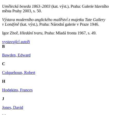
Umělecká beseda 1863
–
2003
(kat. výst.), Praha: Galerie hlavního
města Prahy 2003, s. 50.
Výstava moderního anglického malířství z majetku Tate Gallery
v Londýně
(kat. výst.), Praha: Národní galerie v Praze 1946.
Igor Zhoř,
Hledání tvaru
, Praha: Mladá fronta 1967, s. 49.
vystavující autoři
B
Bawden, Edward
C
Colquehoun, Robert
H
Hodgkins, Frances
J
Jones, David