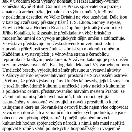
Jak v úvodním textu výstavy konstatuje Hazel Eardley-Wilmot,
zaměstnankyně British Councilu v Praze, spisovatelka a později
amatérská archeoložka, jednalo se o výbor umělců, kteří byli
v posledním desetiletí ve Velké Británii nejvíce uznáváni. Dále jsou
v katalogu zařazeny překlady básní T. S. Eliota, Sidney Keyese,
Edwina Muira a Herberta Reada. Doplňuje je krátký úvodní text
Jiřího Kotalíka, jenž zasahuje předkládaný výběr britského
moderního umění do vývoje anglických dějin umění a zdůrazňuje,
že výstava představuje pro československou veřejnost jednu
z prvních příležitostí seznámit se s britským moderním uměním.
Každému z vystavujících je věnována strana s černobílou
reprodukcí a krátkým medailonem. V závěru katalogu je pak otištěn
seznam vystavených děl. Katalog dále deklaraci Výtvarného odboru
Umělecké besedy, vyjadřující záměr přesunout výstavní aktivity
z Alšovy síně do reprezentativních prostorů na Slovanském ostrově:
„Věříme, že příští výstavní plány Umělecké besedy, jejichž smyslem
je rozšířit cílevědomě kulturní a umělecké styky našeho kulturního
a politického centra, představovaného hlavním městem Prahou, se
všemi kulturami spřátelených národů, budou moci býti již
uskutečněny v pracovně vyhovujícím novém prostředí, o které
usilujeme a které na Slovanském ostrově bude nejen více odpovídat
závažnosti domácích a zahraničních uměleckých podniků, ale jsme
obecenstvu i přístupnější, zaručí i plnější uplatnění nových
kulturních hodnot spojeneckých národů, s nimiž nás musí napříště
spojovat kromě vztahů politických a hospodářských i vzájemné