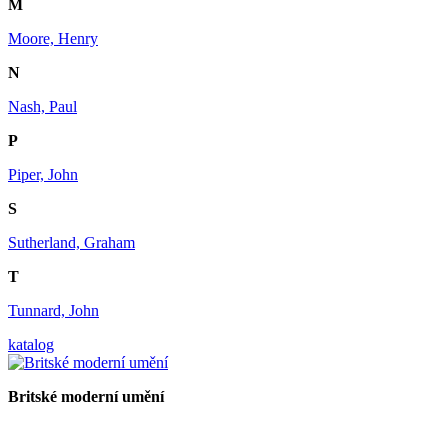
M
Moore, Henry
N
Nash, Paul
P
Piper, John
S
Sutherland, Graham
T
Tunnard, John
katalog
Britské moderní umění