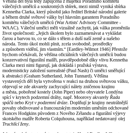
Většina děl byla tedy zapůjčena z majetku Poradního komitétu
válečných umělců a soukromých sbírek, mezi nimiž vyniká sbírka
Kennetha Clarka, který působil jako ředitel Britské národní galerie
a během druhé světové války byl hlavním garantem Poradního
komitétu válečných umělců (War Artists' Advisory Committee -
WAAC). Váleční umělci měli vizuálně zachytit, jak válka proměnila
život společnosti: „Jejich úkolem bylo zaznamenávat a vykládat
čarou a barvou to, co se dálo s tělem a duší naší země a našeho
národa. Tento úkol mohli plnit, zcela svobodně, prostředky
a způsobem vidění, jim vlastním.“ [Eardley-Wilmot 1946] Přestože
bychom očekávali, že většina oficiálních válečných umělců budou
konzervativní figurální malíři, pravděpodobně díky vlivu Kennetha
Clarka mezi nimi figurují, jak dokládá i pražská výstava,
modernisticky založení surrealisté (Paul Nash) či umělci směřující
k abstrakci (Graham Sutherland, John Tunnard). Většina
vystavených děl byla vytvořena v reakci na druhou světovou válku,
objevují se zde akvarely zachycující nálety zničenou krajinu
a města, pobořené kostely (John Piper) nebo obyvatele Londýna
spící v krytech podzemní dráhy, např. Moorovy akvarely
Řada
spáčů
nebo
Kryt v podzemní dráze
. Doplňují je krajiny neutrálnější
povahy obdivované a francouzským moderním uměním odchované
Frances Hodgkins původem z Nového Zélandu a figurální výjevy
skotského malíře Roberta Colquhouna, například nedatovaný olej
Truchlící ženy
.