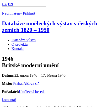
CZ
EN
Nepřihlášený
Přihlásit
Databáze uměleckých výstav v českých
zemích 1820 – 1950
Databáze výstav
O projektu
Kontakt
1946
Britské moderní umění
Datum:
22. února 1946 – 17. března 1946
Místo:
Praha
,
Alšova síň
Pořadatel:
Umělecká beseda
komentář