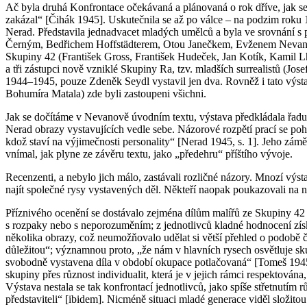
Ač byla druhá Konfrontace očekávaná a plánovaná o rok dříve, jak se 
zakázal“ [Čihák 1945]. Uskutečnila se až po válce – na podzim roku 19
Nerad. Představila jednadvacet mladých umělců a byla ve srovnání s 
Černým, Bedřichem Hoffstädterem, Otou Janečkem, Evženem Nevanem
Skupiny 42 (František Gross, František Hudeček, Jan Kotík, Kamil Lho
a tři zástupci nově vzniklé Skupiny Ra, tzv. mladších surrealistů (J
1944–1945, pouze Zdeněk Seydl vystavil jen dva. Rovněž i tato výstava b
Bohumíra Matala) zde byli zastoupeni všichni.
Jak se dočítáme v Nevanově úvodním textu, výstava předkládala řadu o
Nerad obrazy vystavujících vedle sebe. Názorové rozpětí prací se pohy
kdož staví na výjimečnosti personality“ [Nerad 1945, s. 1]. Jeho zám
vnímal, jak plyne ze závěru textu, jako „předehru“ příštího vývoje.
Recenzenti, a nebylo jich málo, zastávali rozličné názory. Mnozí vý
najít společné rysy vystavených děl. Někteří naopak poukazovali na n
Příznivého ocenění se dostávalo zejména dílům malířů ze Skupiny 42
s rozpaky nebo s neporozuměním; z jednotlivců kladné hodnocení zís
několika obrazy, což neumožňovalo udělat si větší přehled o podob
důležitou“; významnou proto, „že nám v hlavních rysech osvětluje sku
svobodně vystavena díla v období okupace potlačovaná“ [Tomeš 1945].
skupiny přes různost individualit, která je v jejich rámci respektov
Výstava nestala se tak konfrontací jednotlivců, jako spíše střetnutí
představiteli“ [ibidem]. Nicméně situaci mladé generace viděl složi