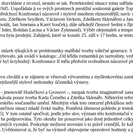
dozvídáme z recenzí, nestalo se tak. Protektorátní situace tomu udělal
45. Uspořádala ji ve svých prostorech prestižní soukromá galerie Topič
předchozí Konfrontací názorově i stylově mnohem různorodější; navíc s
, Zdeňkem Seydlem, Václavem Sivkem, Zdeňkem Sklenářem a Janem Želi
ták, Jan Smetana a Karel Souček), dále někdejší členové Sedmi v říjnu
osef Istler, Bohdan Lacina a Václav Zykmund). Výběr olejomaleb a tempe
yla prodejní. Zahájení, které se konalo 25. září v 17 hodin, se tentokrá
tázek týkajících se problematiky malířské tvorby válečné generace. S 
bovalo, jak uvádí v katalogu: „Od křídla romantiků po surrealisty, vedl
ěr byl úctyhodný: Konfrontace II měla předvést svobodnost názorové plu
stavu chválili a se zájmem se věnovali výtvarnému a myšlenkovému zamě
ejrůznější stylové nedostatky účastníků výstavy.
 – jmenovitě Hudečkovi a Grossovi –, naopak tvorba imaginativně zam
kávala pouze tvorba Karla Černého a Zdeňka Sklenáře. Některým refer
ě českého současného umění. Mnohým však toto omezení překážkou neby
tečnou situaci mladé české malby. Poměrná úhrnnost pohledu je tentokr
 V tom ostatně spočíval, podle jeho slov, význam této konfrontační vý
ána, ba podporována. Tyto okruhy lze posuzovat jako dosti jednotlivé c
m různých vyznání. Poskytuje možnost srovnání o to právě cennější, že 
tou. Uvědomoval si, že byť na výstavě objevujeme opravdové hodnoty a p