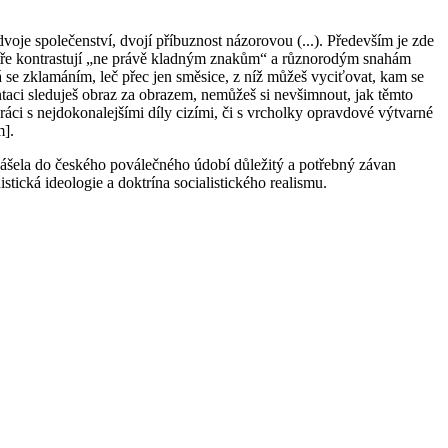
oje společenství, dvojí příbuznost názorovou (...). Především je zde
é ostře kontrastují „ne právě kladným znakům“ a různorodým snahám
 se zklamáním, leč přec jen směsice, z níž můžeš vyciťovat, kam se
ontaci sleduješ obraz za obrazem, nemůžeš si nevšimnout, jak těmto
práci s nejdokonalejšími díly cizími, či s vrcholky opravdové výtvarné
m].
vnášela do českého poválečného údobí důležitý a potřebný závan
istická ideologie a doktrína socialistického realismu.