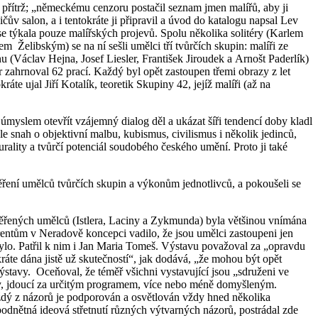
a přítrž; „německému cenzoru postačil seznam jmen malířů, aby ji
ův salon, a i tentokráte ji připravil a úvod do katalogu napsal Lev
e týkala pouze malířských projevů. Spolu několika solitéry (Karlem
bským) se na ní sešli umělci tří tvůrčích skupin: malíři ze
 (Václav Hejna, Josef Liesler, František Jiroudek a Arnošt Paderlík)
r zahrnoval 62 prací. Každý byl opět zastoupen třemi obrazy z let
te ujal Jiří Kotalík, teoretik Skupiny 42, jejíž malíři (až na
úmyslem otevřít vzájemný dialog děl a ukázat šíři tendencí doby kladl
e snah o objektivní malbu, kubismus, civilismus i několik jedinců,
rality a tvůrčí potenciál soudobého českého umění. Proto ji také
ření umělců tvůrčích skupin a výkonům jednotlivců, a pokoušeli se
ěřených umělců (Istlera, Laciny a Zykmunda) byla většinou vnímána
entům v Neradově koncepci vadilo, že jsou umělci zastoupeni jen
lo. Patřil k nim i Jan Maria Tomeš. Výstavu považoval za „opravdu
áte dána jistě už skutečností“, jak dodává, „že mohou být opět
stavy. Oceňoval, že téměř všichni vystavující jsou „sdruženi ve
elky, jdoucí za určitým programem, více nebo méně domyšleným.
každý z názorů je podporován a osvětlován vždy hned několika
odnětná ideová střetnutí různých výtvarných názorů, postrádal zde