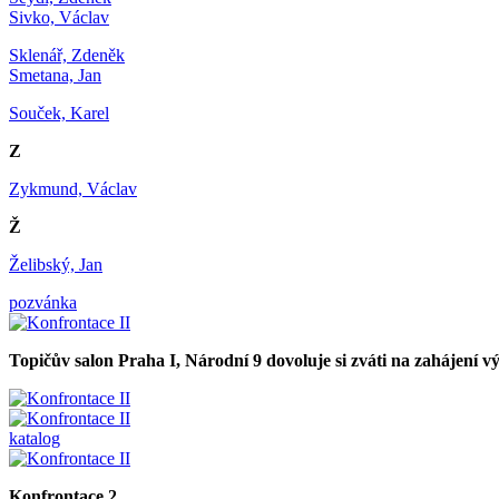
Sivko, Václav
Sklenář, Zdeněk
Smetana, Jan
Souček, Karel
Z
Zykmund, Václav
Ž
Želibský, Jan
pozvánka
Topičův salon Praha I, Národní 9 dovoluje si zváti na zahájení v
katalog
Konfrontace 2