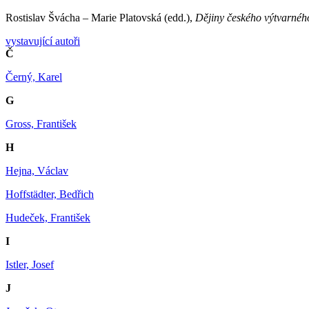
Rostislav Švácha – Marie Platovská (edd.),
Dějiny českého výtvarnéh
vystavující autoři
Č
Černý, Karel
G
Gross, František
H
Hejna, Václav
Hoffstädter, Bedřich
Hudeček, František
I
Istler, Josef
J