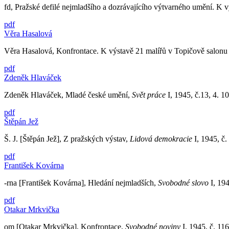
fd, Pražské defilé nejmladšího a dozrávajícího výtvarného umění. K 
pdf
Věra Hasalová
Věra Hasalová, Konfrontace. K výstavě 21 malířů v Topičově salonu
pdf
Zdeněk Hlaváček
Zdeněk Hlaváček, Mladé české umění,
Svět práce
I, 1945, č.13, 4. 10.
pdf
Štěpán Jež
Š. J. [Štěpán Jež], Z pražských výstav,
Lidová demokracie
I, 1945, č. 
pdf
František Kovárna
-rna [František Kovárna], Hledání nejmladších,
Svobodné slovo
I, 194
pdf
Otakar Mrkvička
om [Otakar Mrkvička], Konfrontace,
Svobodné noviny
I, 1945, č. 116