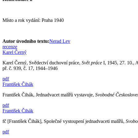
Místo a rok vydání: Praha 1940
Autor úvodního textu:
Nerad Lev
recenze
Karel Černý
Karel Černý, Svědectví duchovní práce,
Svět práce
I, 1945, 27. 10., 
př. č. 939, č. 17, 1944–1946
pdf
František Čihák
František Čihák, Jednadvacet malířů vystavuje,
Svobodné Českoslov
pdf
František Čihák
fč [František Čihák], Společné vystoupení jednadvaceti malířů,
Svobo
pdf