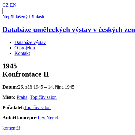
CZ
EN
Nepřihlášený
Přihlásit
Databáze uměleckých výstav v českých zem
Databáze výstav
O projektu
Kontakt
1945
Konfrontace II
Datum:
26. září 1945 – 14. října 1945
Místo:
Praha
,
Topičův salon
Pořadatel:
Topičův salon
Autoři koncepce:
Lev Nerad
komentář