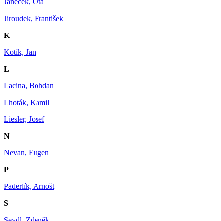
Janeček, Ota
Jiroudek, František
K
Kotík, Jan
L
Lacina, Bohdan
Lhoták, Kamil
Liesler, Josef
N
Nevan, Eugen
P
Paderlík, Arnošt
S
Seydl, Zdeněk