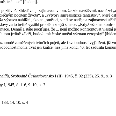
rmě, technice“ [ibidem].
pozitivně. Shledával ji zajímavou v tom, že zde návštěvník nacházel „dv
společným pocitem života“, a „výtvory surrealistické fantastiky“, kter
ýstavu nahlížel jako na „směsici, v níž se naděje a zajímavosti střídá
slovy za to trefně vystihl problém zdejší situace: „Když však na konfr
ntace. Denně a stále pociťuješ, že ... není možno konfrontovat vlastní 
Na tom jedině záleží, bude-li mít české umění význam evropský“ [ibide
znorodě zaměřených tvůrčích pojetí, ale i svobodností vyjádření, jíž 
svobodnost mohla trvat jen krátce, než ji na konci 40. let zadusila komun
malířů,
Svobodné Československo
I (II), 1945, č. 92 (235), 25. 9., s. 3
ny
I,1945, č. 116, 9. 10., s. 3
 133, 14. 10, s. 4