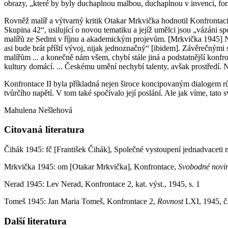
obrazy, „které by byly duchaplnou malbou, duchaplnou v invenci, fo
Rovněž malíř a výtvarný kritik Otakar Mrkvička hodnotil Konfrontaci 
Skupina 42“, usilující o novou tematiku a jejíž umělci jsou „vázáni 
malířů ze Sedmi v říjnu a akademickým projevům. [Mrkvička 1945] Na v
asi bude brát příští vývoj, nijak jednoznačný“ [ibidem]. Závěrečnými 
malířům ... a konečně nám všem, chybí stále jiná a podstatnější konfro
kultury domácí. ... Českému umění nechybí talenty, avšak prostředí. 
Konfrontace II byla příkladná nejen široce koncipovaným dialogem rů
tvůrčího napětí. V tom také spočívalo její poslání. Ale jak víme, tato 
Mahulena Nešlehová
Citovaná literatura
Čihák 1945: fč [František Čihák], Společné vystoupení jednadvaceti 
Mrkvička 1945: om [Otakar Mrkvička], Konfrontace,
Svobodné novi
Nerad 1945: Lev Nerad, Konfrontace 2, kat. výst., 1945, s. 1
Tomeš 1945: Jan Maria Tomeš, Konfrontace 2,
Rovnost
LXI, 1945, č.
Další literatura