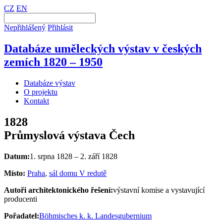
CZ
EN
Nepřihlášený
Přihlásit
Databáze uměleckých výstav v českých
zemích 1820 – 1950
Databáze výstav
O projektu
Kontakt
1828
Průmyslová výstava Čech
Datum:
1. srpna 1828 – 2. září 1828
Místo:
Praha
,
sál domu V redutě
Autoři architektonického řešení:
výstavní komise a vystavující
producenti
Pořadatel:
Böhmisches k. k. Landesgubernium