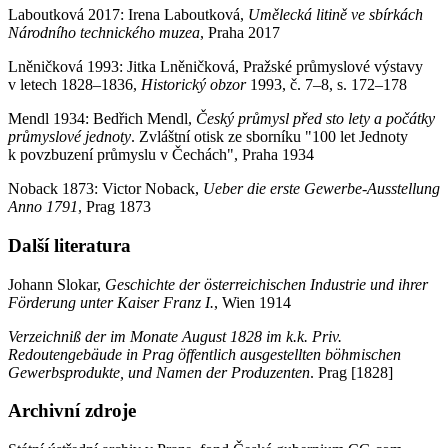
Laboutková 2017: Irena Laboutková,
Umělecká litině ve sbírkách
Národního technického muzea
, Praha 2017
Lněničková 1993: Jitka Lněničková, Pražské průmyslové výstavy
v letech 1828–1836,
Historický obzor
1993, č. 7–8, s. 172–178
Mendl 1934: Bedřich Mendl,
Český průmysl před sto lety a počátky
průmyslové jednoty
. Zvláštní otisk ze sborníku "100 let Jednoty
k povzbuzení průmyslu v Čechách", Praha 1934
Noback 1873: Victor Noback,
Ueber die erste Gewerbe-Ausstellung
Anno 1791
, Prag 1873
Další literatura
Johann Slokar,
Geschichte der österreichischen Industrie und ihrer
Förderung unter Kaiser Franz I.
, Wien 1914
Verzeichniß der im Monate August 1828 im k.k. Priv.
Redoutengebäude in Prag öffentlich ausgestellten böhmischen
Gewerbsprodukte, und Namen der Produzenten
. Prag [1828]
Archivní zdroje