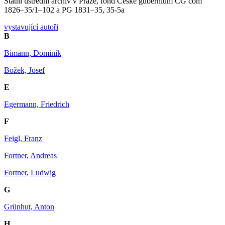
Státní ústřední archiv v Praze, fond České gubernium CG com
1826–35/1–102 a PG 1831–35, 35-5a
vystavující autoři
B
Bimann, Dominik
Božek, Josef
E
Egermann, Friedrich
F
Feigl, Franz
Fortner, Andreas
Fortner, Ludwig
G
Grünhut, Anton
H