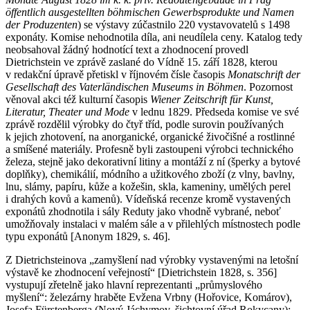
öffentlich ausgestellten böhmischen Gewerbsprodukte und Namen
der Produzenten
) se výstavy zúčastnilo 220 vystavovatelů s 1498
exponáty. Komise nehodnotila díla, ani neudílela ceny. Katalog tedy
neobsahoval žádný hodnotící text a zhodnocení provedl
Dietrichstein ve zprávě zaslané do Vídně 15. září 1828, kterou
v redakční úpravě přetiskl v říjnovém čísle časopis
Monatschrift der
Gesellschaft des Vaterländischen Museums in Böhmen
. Pozornost
věnoval akci též kulturní časopis
Wiener Zeitschrift für Kunst,
Literatur, Theater und Mode
v lednu 1829. Předseda komise ve své
zprávě rozdělil výrobky do čtyř tříd, podle surovin používaných
k jejich zhotovení, na anorganické, organické živočišné a rostlinné
a smíšené materiály. Profesně byli zastoupeni výrobci technického
železa, stejně jako dekorativní litiny a montáží z ní (šperky a bytové
doplňky), chemikálií, módního a užitkového zboží (z vlny, bavlny,
lnu, slámy, papíru, kůže a kožešin, skla, kameniny, umělých perel
i drahých kovů a kamenů). Vídeňská recenze kromě vystavených
exponátů zhodnotila i sály Reduty jako vhodně vybrané, neboť
umožňovaly instalaci v malém sále a v přilehlých místnostech podle
typu exponátů [Anonym 1829, s. 46].
Z Dietrichsteinova „zamyšlení nad výrobky vystavenými na letošní
výstavě ke zhodnocení veřejností“ [Dietrichstein 1828, s. 356]
vystupují zřetelně jako hlavní reprezentanti „průmyslového
myšlení“: železárny hraběte Evžena Vrbny (Hořovice, Komárov),
Josefa Fürstenberga (Nový Jáchymov, šichtovní úřad Rokycany);