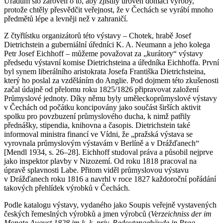
Úřadům šlo zároveň o to, aby zjistily úroveň domácí výroby,
protože chtěly přesvědčit veřejnost, že v Čechách se vyrábí mnoho
předmětů lépe a levněji než v zahraničí.
Z čtyřlístku organizátorů této výstavy – Chotek, hrabě Josef
Dietrichstein a guberniální úředníci K. A. Neumann a jeho kolega
Petr Josef Eichhoff – můžeme považovat za „kurátory“ výstavy
předsedu výstavní komise Dietrichsteina a úředníka Eichhoffa. První
byl synem liberálního aristokrata Josefa Františka Dietrichsteina,
který ho poslal za vzděláním do Anglie. Pod dojmem této zkušenosti
začal údajně od přelomu roku 1825/1826 připravovat založení
Průmyslové jednoty. Díky němu byly uměleckoprůmyslové výstavy
v Čechách od počátku koncipovány jako součást širších aktivit
spolku pro povzbuzení průmyslového ducha, k nimž patřily
přednášky, stipendia, knihovna a časopis. Dietrichstein také
informoval ministra financí ve Vídni, že „pražská výstava se
vyrovnala průmyslovým výstavám v Berlíně a v Drážďanech“
[Mendl 1934, s. 26–28]. Eichhoff studoval práva a působil nejprve
jako inspektor plavby v Nizozemí. Od roku 1818 pracoval na
úpravě splavnosti Labe. Přitom viděl průmyslovou výstavu
v Drážďanech roku 1816 a navrhl v roce 1827 každoroční pořádání
takových přehlídek výrobků v Čechách.
Podle katalogu výstavy, vydaného jako Soupis veřejně vystavených
českých řemeslných výrobků a jmen výrobců (
Verzeichniss der im
Monate August 1828 im k. k. priv. Redoutengebäude in Prag