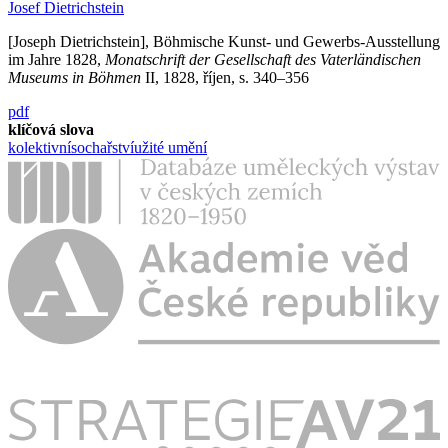
Josef Dietrichstein
[Joseph Dietrichstein], Böhmische Kunst- und Gewerbs-Ausstellung
im Jahre 1828,
Monatschrift der Gesellschaft des Vaterländischen
Museums in Böhmen
II, 1828, říjen, s. 340–356
pdf
klíčová slova
kolektivní
sochařství
užité umění