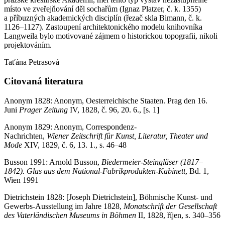
místo ve zveřejňování děl sochařům (Ignaz Platzer, č. k. 1355)
a příbuzných akademických disciplín (řezač skla Bimann, č. k.
1126–1127). Zastoupení architektonického modelu knihovníka
Langweila bylo motivované zájmem o historickou topografii, nikoli
projektováním.
Taťána Petrasová
Citovaná literatura
Anonym 1828: Anonym, Oesterreichische Staaten. Prag den 16.
Juni
Prager Zeitung
IV, 1828, č. 96, 20. 6., [s. 1]
Anonym 1829: Anonym, Correspondenz-
Nachrichten,
Wiener
Zeitschrift
für Kunst, Literatur, Theater und
Mode
XIV, 1829, č. 6, 13. 1., s. 46–48
Busson 1991: Arnold Busson,
Biedermeier-Steingläser (1817–
1842). Glas aus dem National-Fabrikprodukten-Kabinett
, Bd. 1,
Wien 1991
Dietrichstein 1828: [Joseph Dietrichstein], Böhmische Kunst- und
Gewerbs-Ausstellung im Jahre 1828,
Monatschrift der Gesellschaft
des Vaterländischen
Museums in Böhmen
II, 1828, říjen, s. 340–356