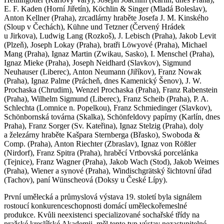
E. F. Kaden (Horní Jiřetín), Köchlin & Singer (Mladá Boleslav),
Anton Kellner (Praha), zrcadlárny hraběte Josefa J. M. Kinského
(Sloup v Čechách), Kühne und Tetzner (Červený Hrádek
u Jirkova), Ludwig Lang (Rozkoš), J. Lebisch (Praha), Jakob Levit
(Plzeň), Joseph Lokay (Praha), bratři Löwyové (Praha), Michael
Mang (Praha), Ignaz Martin (Zwikau, Sasko), I. Menschel (Praha),
Ignaz Mieke (Praha), Joseph Neidhard (Slavkov), Sigmund
Neuhauser (Liberec), Anton Neumann (Jiříkov), Franz Nowak
(Praha), Ignaz Palme (Prácheň, dnes Kamenický Šenov), J. W.
Prochaska (Chrudim), Wenzel Prochaska (Praha), Franz Rabenstein
(Praha), Wilhelm Sigmund (Liberec), Franz Scheib (Praha), P. A.
Schlechta (Lomnice n. Popelkou), Franz Schmiedinger (Slavkov),
Schönbornská továrna (Skalka), Schönfeldovy papírny (Karlín, dnes
Praha), Franz Sorger (Sv. Kateřina), Ignaz Stelzig (Praha), doly
a železárny hraběte Kašpara Sternberga (Břasko), Swoboda &
Comp. (Praha), Anton Riechter (Zbraslav), Ignaz von Rößler
(Nirdorf), Franz Spitra (Praha), hraběcí Vrtbovská porcelánka
(Tejnice), Franz Wagner (Praha), Jakob Wach (Stod), Jakob Weimes
(Praha), Wiener a synové (Praha), Windischgrätský šichtovní úřad
(Tachov), paní Wünscheová (Doksy u České Lípy).
První umělecká a průmyslová výstava 19. století byla signálem
rostoucí konkurenceschopnosti domácí uměleckořemeslné
produkce. Kvůli neexistenci specializované sochařské třídy na
pražské kreslířské Akademii, měl tento typ výstav nezastupitelné