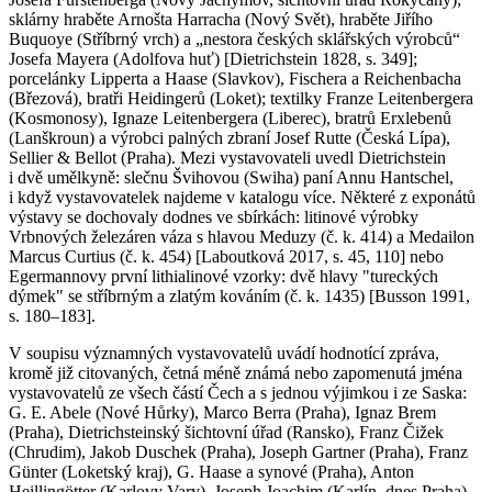
sklárny hraběte Arnošta Harracha (Nový Svět), hraběte Jiřího
Buquoye (Stříbrný vrch) a „nestora českých sklářských výrobců“
Josefa Mayera (Adolfova huť) [Dietrichstein 1828, s. 349];
porcelánky Lipperta a Haase (Slavkov), Fischera a Reichenbacha
(Březová), bratři Heidingerů (Loket); textilky Franze Leitenbergera
(Kosmonosy), Ignaze Leitenbergera (Liberec), bratrů Erxlebenů
(Lanškroun) a výrobci palných zbraní Josef Rutte (Česká Lípa),
Sellier & Bellot (Praha). Mezi vystavovateli uvedl Dietrichstein
i dvě umělkyně: slečnu Švihovou (Swiha) paní Annu Hantschel,
i když vystavovatelek najdeme v katalogu více. Některé z exponátů
výstavy se dochovaly dodnes ve sbírkách: litinové výrobky
Vrbnových železáren váza s hlavou Meduzy (č. k. 414) a Medailon
Marcus Curtius (č. k. 454) [Laboutková 2017, s. 45, 110] nebo
Egermannovy první lithialinové vzorky: dvě hlavy "tureckých
dýmek" se stříbrným a zlatým kováním (č. k. 1435) [Busson 1991,
s. 180–183].
V soupisu významných vystavovatelů uvádí hodnotící zpráva,
kromě již citovaných, četná méně známá nebo zapomenutá jména
vystavovatelů ze všech částí Čech a s jednou výjimkou i ze Saska:
G. E. Abele (Nové Hůrky), Marco Berra (Praha), Ignaz Brem
(Praha), Dietrichsteinský šichtovní úřad (Ransko), Franz Čižek
(Chrudim), Jakob Duschek (Praha), Joseph Gartner (Praha), Franz
Günter (Loketský kraj), G. Haase a synové (Praha), Anton
Heillingötter (Karlovy Vary), Joseph Joachim (Karlín, dnes Praha),