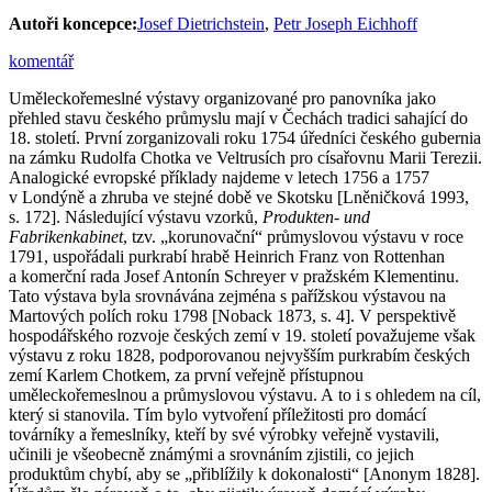
Autoři koncepce:
Josef Dietrichstein
,
Petr Joseph Eichhoff
komentář
Uměleckořemeslné výstavy organizované pro panovníka jako
přehled stavu českého průmyslu mají v Čechách tradici sahající do
18. století. První zorganizovali roku 1754 úředníci českého gubernia
na zámku Rudolfa Chotka ve Veltrusích pro císařovnu Marii Terezii.
Analogické evropské příklady najdeme v letech 1756 a 1757
v Londýně a zhruba ve stejné době ve Skotsku [Lněničková 1993,
s. 172]. Následující výstavu vzorků,
Produkten- und
Fabrikenkabinet
, tzv. „korunovační“ průmyslovou výstavu v roce
1791, uspořádali purkrabí hrabě Heinrich Franz von Rottenhan
a komerční rada Josef Antonín Schreyer v pražském Klementinu.
Tato výstava byla srovnávána zejména s pařížskou výstavou na
Martových polích roku 1798 [Noback 1873, s. 4]. V perspektivě
hospodářského rozvoje českých zemí v 19. století považujeme však
výstavu z roku 1828, podporovanou nejvyšším purkrabím českých
zemí Karlem Chotkem, za první veřejně přístupnou
uměleckořemeslnou a průmyslovou výstavu. A to i s ohledem na cíl,
který si stanovila. Tím bylo vytvoření příležitosti pro domácí
továrníky a řemeslníky, kteří by své výrobky veřejně vystavili,
učinili je všeobecně známými a srovnáním zjistili, co jejich
produktům chybí, aby se „přiblížily k dokonalosti“ [Anonym 1828].