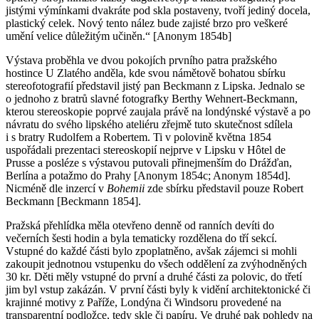
jistými výmínkami dvakráte pod skla postaveny, tvoří jediný docela,
plastický celek. Nový tento nález bude zajisté brzo pro veškeré
umění velice důležitým učiněn.“ [Anonym 1854b]
Výstava proběhla ve dvou pokojích prvního patra pražského
hostince U Zlatého anděla, kde svou námětově bohatou sbírku
stereofotografií představil jistý pan Beckmann z Lipska. Jednalo se
o jednoho z bratrů slavné fotografky Berthy Wehnert-Beckmann,
kterou stereoskopie poprvé zaujala právě na londýnské výstavě a po
návratu do svého lipského ateliéru zřejmě tuto skutečnost sdílela
i s bratry Rudolfem a Robertem. Ti v polovině května 1854
uspořádali prezentaci stereoskopií nejprve v Lipsku v Hôtel de
Prusse a posléze s výstavou putovali přinejmenším do Drážďan,
Berlína a potažmo do Prahy [Anonym 1854c; Anonym 1854d].
Nicméně dle inzercí v
Bohemii
zde sbírku představil pouze Robert
Beckmann [Beckmann 1854].
Pražská přehlídka měla otevřeno denně od ranních devíti do
večerních šesti hodin a byla tematicky rozdělena do tří sekcí.
Vstupné do každé části bylo zpoplatněno, avšak zájemci si mohli
zakoupit jednotnou vstupenku do všech oddělení za zvýhodněných
30 kr. Děti měly vstupné do první a druhé části za polovic, do třetí
jim byl vstup zakázán. V první části byly k vidění architektonické či
krajinné motivy z Paříže, Londýna či Windsoru provedené na
transparentní podložce, tedy skle či papíru. Ve druhé pak pohledy na