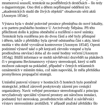
mramorová sousoší, tentokrát na postříbřených destičkách – šlo tedy
o daguerrotypie. Ono třetí a dětem nepřístupné oddělení tzv.
„akademických studií dle živých objektů“ obsahovalo sérii aktů
[Anonym 1854e].
Výstava byla v druhé polovině prosince přemístěna do nové lokality,
a to parteru pražského hostince U Arcivévody Štěpána. Při této
příležitosti došlo k jejímu obměnění a rozšíření o nové snímky.
Tentokrát byla rozdělena jen do dvou částí a obě byly přístupné
i dětem, takže z přehlídky byla zjevně odstraněna část s akty, která
mohla v této době vyvolávat kontroverze [Anonym 1854f]. Oproti
podzimní výstavě také o pět krejcarů zlevnilo vstupné a byla
prodloužena otevírací doba až do osmé hodiny večerní [Anonym
1854g]. Bližší informace se mohli návštěvníci dozvědět na plakátech
či v programu Beckmannovy výstavy stereoskopií, který si měli
možnost zakoupit na pokladně, případně v četných reklamních
oznámeních v místním tisku, což nám napovídá, že měla přehlídka
promyšlenou propagační strategii.
Umístění putovní výstavy v hostincích či hotelech bylo poměrně
strategické, jelikož zároveň poskytovaly zázemí pro cestující
organizátory. Navíc veřejné prezentace stereofotografií z principu
nevyžadovaly speciální výstavní prostory ani náročnou instalaci,
podstatný byl stereoskop, prostřednictvím něhož si návštěvníci
výstavy stereosnímky prohlíželi. V případě pražské přehlídky šlo