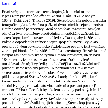
komentář
První veřejnou prezentaci stereoskopických snímků máme
v pražském prostředí doloženou ke dni 9. září 1854 [Anonym
1854a; Tichá 2025; Trnková 2019]. Stereofotografie neboli plastická
fotografie, byla založená na pořízení dvou snímků stejného motivu
z mírně odlišné perspektivy, která odpovídala rozestupu lidských
očí. Oba byly prohlíženy prostřednictvím optického zařízení, tzv.
stereoskopu, které upravovalo pohled diváka tak, aby každé oko
vnímalo odpovídající snímek a jejich spojení v mozku vyvolalo
prostorový vjem psychologicko-fyziologické povahy, jenž vycházel
z principů binokulárního vidění. Obliba stereofotografie začala strmě
stoupat zásluhou skotského fyzika Davida Brewstera, který roku
1849 navrhl zjednodušený aparát se dvěma čočkami, jenž
umožňoval přesnější výsledky i pohodlnější a snazší užívání nežli
původní stereoskopický přístroj. K popularizaci Brewsterova
stereoskopu a stereofotografie obecně velmi přispěly vystavené
příklady na první Světové výstavě v Londýně roku 1851, které
kromě širokého obecenstva zaujaly také královnu Viktorii. Do
střední Evropy pronikala tato vlna nadšení o poznání pomalejším
tempem. Třeba v Čechách byla kolem poloviny padesátých let 19.
století teprve na úplném počátku, což ostatně naznačují i první
novinové zprávy k pražské výstavě stereoskopií, které objasňovaly
potenciálním návštěvníkům jejich princip: „Stereoskop jest nový
optický stroj, nímžto každý daguerreotyp a každá fotografie, pod