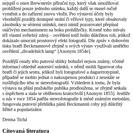
nejspíš o onen Brewsterův příruční typ, který však umožňoval
prohlížení pouze jednoho snímku, každý další se musel ručně
vyměnit a do zařízení znovu vložit. Pro výstavní účely byly
vhodnější později dostupné stolní či věžové typy, které obsahovaly
zásobníky se sériemi snímků, mezi nimiž pozorovatel přepínal
otáčivým mechanismem na boku prohlížečky. Kromě toho mívaly
též vlastní světelný zdroj – osvětlení totiž hrálo důležitou roli, jelikož
dokázalo umocnit prostorový efekt fotografií. Dle zpráv v dobovém
tisku bratři Beckmannové zřejmě u svých výstav využívali umělého
osvětlení „divadelních lamp“ [Anonym 1854e].
Pozdější osudy této putovní sbírky bohužel nejsou známy, včetně
informací ohledně autorství snímků, v němž mohli figurovat oba
bratři či jejich sestra, jelikož byli fotografové a daguerrotypisté,
případně se mohlo jednat o nakoupenou produkci z neustále se
rozšiřujícího trhu se stereofotografií. Vzhledem k tomu, že byla
výstava na přání pražského publika prodloužena, se zřejmě setkala
s úspěchem a stala se oblíbenou kratochvílí [Anonym 1855]. Jestliže
u nás v roce 1854 patřila stereofotografie k méně známým metodám,
fungovala putovní přehlídka pánů Beckmannů coby její důležitý
šiřitel a popularizátor.
Denisa Tichá
Citovaná literatura