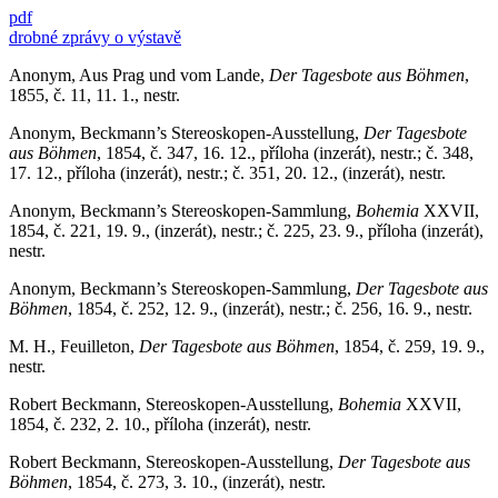
pdf
drobné zprávy o výstavě
Anonym, Aus Prag und vom Lande,
Der Tagesbote aus Böhmen
,
1855, č. 11, 11. 1., nestr.
Anonym, Beckmann’s Stereoskopen-Ausstellung,
Der Tagesbote
aus Böhmen
, 1854, č. 347, 16. 12., příloha (inzerát), nestr.; č. 348,
17. 12., příloha (inzerát), nestr.; č. 351, 20. 12., (inzerát), nestr.
Anonym, Beckmann’s Stereoskopen-Sammlung,
Bohemia
XXVII,
1854, č. 221, 19. 9., (inzerát), nestr.; č. 225, 23. 9., příloha (inzerát),
nestr.
Anonym, Beckmann’s Stereoskopen-Sammlung,
Der Tagesbote aus
Böhmen
, 1854, č. 252, 12. 9., (inzerát), nestr.; č. 256, 16. 9., nestr.
M. H., Feuilleton,
Der Tagesbote aus Böhmen
, 1854, č. 259, 19. 9.,
nestr.
Robert Beckmann, Stereoskopen-Ausstellung,
Bohemia
XXVII,
1854, č. 232, 2. 10., příloha (inzerát), nestr.
Robert Beckmann, Stereoskopen-Ausstellung,
Der Tagesbote aus
Böhmen
, 1854, č. 273, 3. 10., (inzerát), nestr.