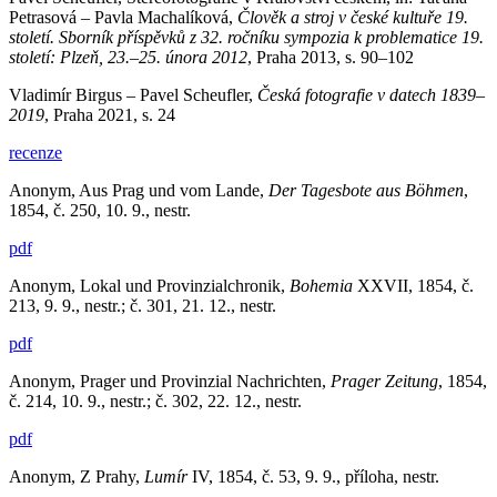
Petrasová – Pavla Machalíková,
Člověk a stroj v české kultuře 19.
století. Sborník příspěvků z 32.
ročníku sympozia k problematice 19.
století: Plzeň, 23.–25. února 2012
, Praha 2013, s. 90–102
Vladimír Birgus – Pavel Scheufler,
Česká fotografie v datech 1839–
2019
, Praha 2021, s. 24
recenze
Anonym, Aus Prag und vom Lande,
Der Tagesbote aus Böhmen
,
1854, č. 250, 10. 9., nestr.
pdf
Anonym, Lokal und Provinzialchronik,
Bohemia
XXVII, 1854, č.
213, 9. 9., nestr.; č. 301, 21. 12., nestr.
pdf
Anonym, Prager und Provinzial Nachrichten,
Prager Zeitung
, 1854,
č. 214, 10. 9., nestr.; č. 302, 22. 12., nestr.
pdf
Anonym, Z Prahy,
Lumír
IV, 1854, č. 53, 9. 9., příloha, nestr.