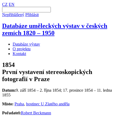
CZ
EN
Nepřihlášený
Přihlásit
Databáze uměleckých výstav v českých
zemích 1820 – 1950
Databáze výstav
O projektu
Kontakt
1854
První vystavení stereoskopických
fotografií v Praze
Datum:
9. září 1854 – 2. října 1854; 17. prosince 1854 – 11. ledna
1855
Místo:
Praha
,
hostinec U Zlatého anděla
Pořadatel:
Robert Beckmann