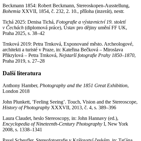
Beckmann 1854: Robert Beckmann, Stereoskopen-Ausstellung,
Bohemia
XXVII, 1854, č. 232, 2. 10., příloha (inzerát), nestr.
Tichá 2025: Denisa Tichá,
Fotografie a výstavnictví 19. století
v Čechách
(diplomová práce), Ústav pro dějiny umění FF UK,
Praha 2025, s. 38–42
Trnková 2019: Petra Trnková, Exponované město. Archeologové,
architekti a turisté v Praze, in: Kateřina Bečková – Miroslava
Přikrylová – Petra Trnková,
Nejstarší fotografie Prahy
1850–1870
,
Praha 2019, s. 27–28
Další literatura
Anthony Hamber,
Photography and the 1851 Great Exhibition
,
London 2018
John Plunkett, ’Feeling Seeing’. Touch, Vision and the Stereoscope,
History of
Photography
XXXVII, 2013, č. 4, s. 389–396
Laura Claudet, heslo Stereoscopy, in: John Hannavy (ed.),
Encyclopedia of Nineteenth-Century Photography
I, New York
2008, s. 1338–1341
Pavel Scheufler, Stereofotografie v Království českém, in: Taťána