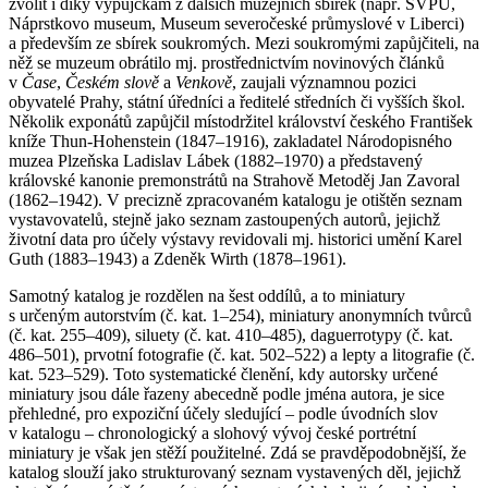
zvolit i díky výpůjčkám z dalších muzejních sbírek (např. SVPU,
Náprstkovo museum, Museum severočeské průmyslové v Liberci)
a především ze sbírek soukromých. Mezi soukromými zapůjčiteli, na
něž se muzeum obrátilo mj. prostřednictvím novinových článků
v
Čase
,
Českém slově
a
Venkově
, zaujali významnou pozici
obyvatelé Prahy, státní úředníci a ředitelé středních či vyšších škol.
Několik exponátů zapůjčil místodržitel království českého František
kníže Thun-Hohenstein (1847–1916), zakladatel Národopisného
muzea Plzeňska Ladislav Lábek (1882–1970) a představený
královské kanonie premonstrátů na Strahově Metoděj Jan Zavoral
(1862–1942). V precizně zpracovaném katalogu je otištěn seznam
vystavovatelů, stejně jako seznam zastoupených autorů, jejichž
životní data pro účely výstavy revidovali mj. historici umění Karel
Guth (1883–1943) a Zdeněk Wirth (1878–1961).
Samotný katalog je rozdělen na šest oddílů, a to miniatury
s určeným autorstvím (č. kat. 1–254), miniatury anonymních tvůrců
(č. kat. 255–409), siluety (č. kat. 410–485), daguerrotypy (č. kat.
486–501), prvotní fotografie (č. kat. 502–522) a lepty a litografie (č.
kat. 523–529). Toto systematické členění, kdy autorsky určené
miniatury jsou dále řazeny abecedně podle jména autora, je sice
přehledné, pro expoziční účely sledující – podle úvodních slov
v katalogu – chronologický a slohový vývoj české portrétní
miniatury je však jen stěží použitelné. Zdá se pravděpodobnější, že
katalog slouží jako strukturovaný seznam vystavených děl, jejichž