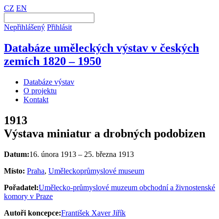
CZ
EN
Nepřihlášený
Přihlásit
Databáze uměleckých výstav v českých
zemích 1820 – 1950
Databáze výstav
O projektu
Kontakt
1913
Výstava miniatur a drobných podobizen
Datum:
16. února 1913 – 25. března 1913
Místo:
Praha
,
Uměleckoprůmyslové museum
Pořadatel:
Umělecko-průmyslové muzeum obchodní a živnostenské
komory v Praze
Autoři koncepce:
František Xaver Jiřík