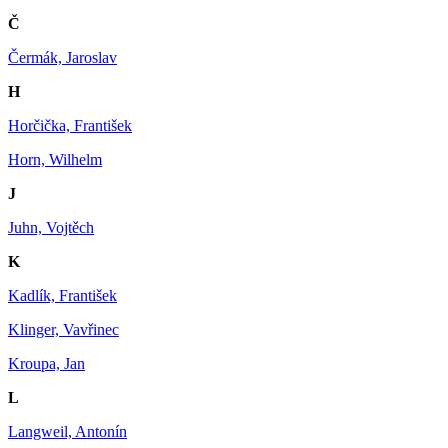
Č
Čermák, Jaroslav
H
Horčička, František
Horn, Wilhelm
J
Juhn, Vojtěch
K
Kadlík, František
Klinger, Vavřinec
Kroupa, Jan
L
Langweil, Antonín