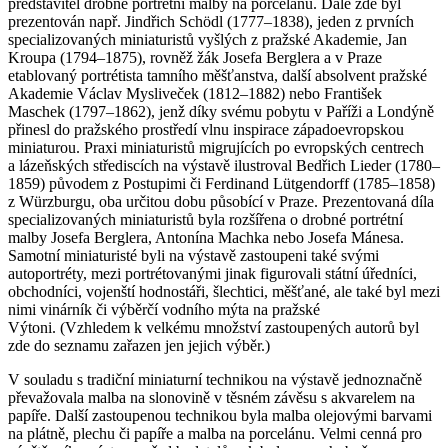
představitel drobné portrétní malby na porcelánu. Dále zde byl
prezentován např. Jindřich Schödl (1777–1838), jeden z prvních
specializovaných miniaturistů vyšlých z pražské Akademie, Jan
Kroupa (1794–1875), rovněž žák Josefa Berglera a v Praze
etablovaný portrétista tamního měšťanstva, další absolvent pražské
Akademie Václav Mysliveček (1812–1882) nebo František
Maschek (1797–1862), jenž díky svému pobytu v Paříži a Londýně
přinesl do pražského prostředí vlnu inspirace západoevropskou
miniaturou. Praxi miniaturistů migrujících po evropských centrech
a lázeňských střediscích na výstavě ilustroval Bedřich Lieder (1780–
1859) původem z Postupimi či Ferdinand Lütgendorff (1785–1858)
z Würzburgu, oba určitou dobu působící v Praze. Prezentovaná díla
specializovaných miniaturistů byla rozšířena o drobné portrétní
malby Josefa Berglera, Antonína Machka nebo Josefa Mánesa.
Samotní miniaturisté byli na výstavě zastoupeni také svými
autoportréty, mezi portrétovanými jinak figurovali státní úředníci,
obchodníci, vojenští hodnostáři, šlechtici, měšťané, ale také byl mezi
nimi vinárník či výběrčí vodního mýta na pražské
Výtoni. (Vzhledem k velkému množství zastoupených autorů byl
zde do seznamu zařazen jen jejich výběr.)
V souladu s tradiční miniaturní technikou na výstavě jednoznačně
převažovala malba na slonovině v těsném závěsu s akvarelem na
papíře. Další zastoupenou technikou byla malba olejovými barvami
na plátně, plechu či papíře a malba na porcelánu. Velmi cenná pro