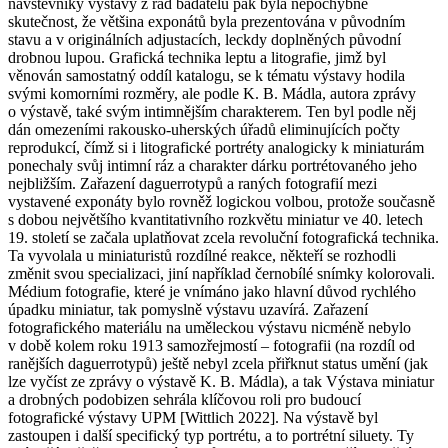
návštěvníky výstavy z řad badatelů pak byla nepochybně
skutečnost, že většina exponátů byla prezentována v původním
stavu a v originálních adjustacích, leckdy doplněných původní
drobnou lupou. Grafická technika leptu a litografie, jimž byl
věnován samostatný oddíl katalogu, se k tématu výstavy hodila
svými komorními rozměry, ale podle K. B. Mádla, autora zprávy
o výstavě, také svým intimnějším charakterem. Ten byl podle něj
dán omezeními rakousko-uherských úřadů eliminujících počty
reprodukcí, čímž si i litografické portréty analogicky k miniaturám
ponechaly svůj intimní ráz a charakter dárku portrétovaného jeho
nejbližším. Zařazení daguerrotypů a raných fotografií mezi
vystavené exponáty bylo rovněž logickou volbou, protože současně
s dobou největšího kvantitativního rozkvětu miniatur ve 40. letech
19. století se začala uplatňovat zcela revoluční fotografická technika.
Ta vyvolala u miniaturistů rozdílné reakce, někteří se rozhodli
změnit svou specializaci, jiní například černobílé snímky kolorovali.
Médium fotografie, které je vnímáno jako hlavní důvod rychlého
úpadku miniatur, tak pomyslně výstavu uzavírá. Zařazení
fotografického materiálu na uměleckou výstavu nicméně nebylo
v době kolem roku 1913 samozřejmostí – fotografii (na rozdíl od
ranějších daguerrotypů) ještě nebyl zcela přiřknut status umění (jak
lze vyčíst ze zprávy o výstavě K. B. Mádla), a tak Výstava miniatur
a drobných podobizen sehrála klíčovou roli pro budoucí
fotografické výstavy UPM [Wittlich 2022]. Na výstavě byl
zastoupen i další specifický typ portrétu, a to portrétní siluety. Ty