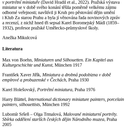
v portrétní miniatuře
(David Hradil et al., 2022). Pražská výstava
miniatur se v době svého konání těšila poměrně velkému zájmu
odborné veřejnosti; navštívil ji Kruh pro pěstování dějin umění
i Klub Za starou Prahu a byla jí věnována řada novinových zpráv
a recenzí, z nichž hned tři sepsal Karel Boromejský Mádl (1859–
1932), profesor pražské Umělecko-průmyslové školy.
Anežka Mikulcová
Literatura
Max von Boehn,
Miniaturen und Silhouetten. Ein Kapitel aus
Kulturgeschichte und Kunst
, München 1917
František Xaver Jiřík,
Miniatura a drobná podobizna v době
empírové a probuzenské v Čechách
, Praha 1930
Karel Holešovský,
Portrétní miniatura
, Praha 1976
Harry Blättel,
International dictionary miniature painters, porcelain
painters, silhouettists
, München 1992
Lubomír Sršeň – Olga Trmalová,
Malované miniaturní portréty.
Sbírka oddělení starších českých dějin Národního muzea
, Praha
2005