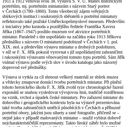
1911 a 1912 věnoval svou 38. výstavu S. V. U. Mánes historickým
portrétům, mj. portrétním miniaturám s názvem Starý portret
v Čechách (1780–1860). Tento všeobecný zájem veřejných
sbírkových institucí i soukromých sběratelů o portrétní miniatury
reflektovalo také pražské Uměleckoprůmyslové museum. Především
z iniciativy jeho kustoda a pozdějšího ředitele Františka Xavera
Jiříka (1867–1947) posílilo muzeum své akvizice portrétních
miniatur. Paralelně s tím uspořádalo na začátku roku 1913 Jiříkovu
přednášku s názvem O miniaturní podobizně v Čechách v 1. pol.
XIX. stol. a především výstavu miniatur a drobných podobizen,
v níž se F. X. Jiřík pokusil vyrovnat s již uspořádanými zahraničími
i rakouskými výstavami věnovanými tomuto typu portrétů. Sám Jiřík
vnímal výstavu podle svých slov v úvodu katalogu jako názorný
doprovod své přednášky.
Výstava si vytkla za cíl shrnout veškerý materiál ze sbírek muzea
a vědecky zmapovat domácí tvorbu portrétních miniatur. Při plnění
tohoto heroického úkolu F. X. Jiřík zvolil ryze chronologické řazení
exponátů se snahou vysledovat vývojovou linii, tradičně rozdělenou
na vznik, vrchol a úpadek české miniatury. Pro zařazení miniatur do
dobového i geografického kontextu byla na výstavě prezentována
také tvorba zahraničních umělců působících v Čechách a příbuzné
portrétní obory, jakými jsou siluety a rané fotografie, přičemž se –
stejně jako v případě malovaných miniatur – snažil vybírat dobově
nejcharakterističtější reprezentanty. Takto široký záběr bylo možné