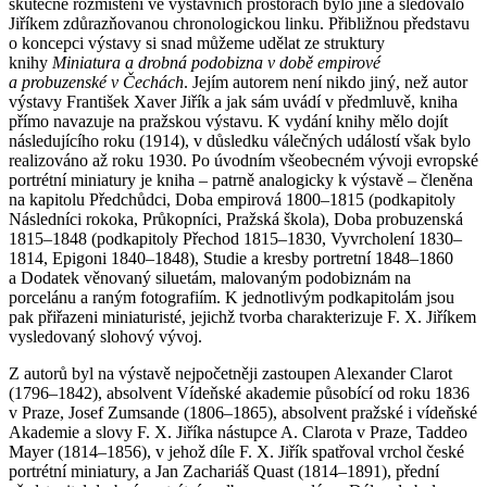
skutečné rozmístění ve výstavních prostorách bylo jiné a sledovalo
Jiříkem zdůrazňovanou chronologickou linku. Přibližnou představu
o koncepci výstavy si snad můžeme udělat ze struktury
knihy
Miniatura a drobná podobizna v době empirové
a probuzenské v Čechách
. Jejím autorem není nikdo jiný, než autor
výstavy František Xaver Jiřík a jak sám uvádí v předmluvě, kniha
přímo navazuje na pražskou výstavu. K vydání knihy mělo dojít
následujícího roku (1914), v důsledku válečných událostí však bylo
realizováno až roku 1930. Po úvodním všeobecném vývoji evropské
portrétní miniatury je kniha – patrně analogicky k výstavě – členěna
na kapitolu Předchůdci, Doba empirová 1800–1815 (podkapitoly
Následníci rokoka, Průkopníci, Pražská škola), Doba probuzenská
1815–1848 (podkapitoly Přechod 1815–1830, Vyvrcholení 1830–
1814, Epigoni 1840–1848), Studie a kresby portretní 1848–1860
a Dodatek věnovaný siluetám, malovaným podobiznám na
porcelánu a raným fotografiím. K jednotlivým podkapitolám jsou
pak přiřazeni miniaturisté, jejichž tvorba charakterizuje F. X. Jiříkem
vysledovaný slohový vývoj.
Z autorů byl na výstavě nejpočetněji zastoupen Alexander Clarot
(1796–1842), absolvent Vídeňské akademie působící od roku 1836
v Praze, Josef Zumsande (1806–1865), absolvent pražské i vídeňské
Akademie a slovy F. X. Jiříka nástupce A. Clarota v Praze, Taddeo
Mayer (1814–1856), v jehož díle F. X. Jiřík spatřoval vrchol české
portrétní miniatury, a Jan Zachariáš Quast (1814–1891), přední