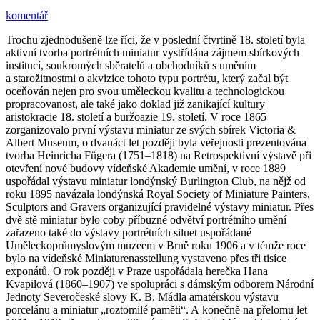
komentář
Trochu zjednodušeně lze říci, že v poslední čtvrtině 18. století byla
aktivní tvorba portrétních miniatur vystřídána zájmem sbírkových
institucí, soukromých sběratelů a obchodníků s uměním
a starožitnostmi o akvizice tohoto typu portrétu, který začal být
oceňován nejen pro svou uměleckou kvalitu a technologickou
propracovanost, ale také jako doklad již zanikající kultury
aristokracie 18. století a buržoazie 19. století. V roce 1865
zorganizovalo první výstavu miniatur ze svých sbírek Victoria &
Albert Museum, o dvanáct let později byla veřejnosti prezentována
tvorba Heinricha Fügera (1751–1818) na Retrospektivní výstavě při
otevření nové budovy vídeňské Akademie umění, v roce 1889
uspořádal výstavu miniatur londýnský Burlington Club, na nějž od
roku 1895 navázala londýnská Royal Society of Miniature Painters,
Sculptors and Gravers organizující pravidelné výstavy miniatur. Přes
dvě stě miniatur bylo coby příbuzné odvětví portrétního umění
zařazeno také do výstavy portrétních siluet uspořádané
Uměleckoprůmyslovým muzeem v Brně roku 1906 a v témže roce
bylo na vídeňské Miniaturenasstellung vystaveno přes tři tisíce
exponátů. O rok později v Praze uspořádala herečka Hana
Kvapilová (1860–1907) ve spolupráci s dámským odborem Národní
Jednoty Severočeské slovy K. B. Mádla amatérskou výstavu
porcelánu a miniatur „roztomilé paměti“. A konečně na přelomu let