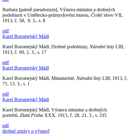
Barbara [patrně pseudonym], Výstava miniatur a drobných
podobizen v Umělecko-průmyslovém museu,
České slovo
VII,
1913, č. 58, 9. 3., s. 8
pdf
Karel Boromejský Mádl
Karel Boromejský Mádl, Drobné podobizny,
Národní listy
LIII,
1913, č. 60, 2. 3., s. 17
pdf
Karel Boromejský Mádl
Karel Boromejský Mádl, Miniaturisté,
Národní listy
LIII, 1913, č.
71, 13. 3., s. 1
pdf
Karel Boromejský Mádl
Karel Boromejský Mádl, Výstava miniatur a drobných
portrétů,
Zlatá Praha
XXX, 1913, č. 28, 21. 3., s. 335
pdf
drobné zprávy o výstavě