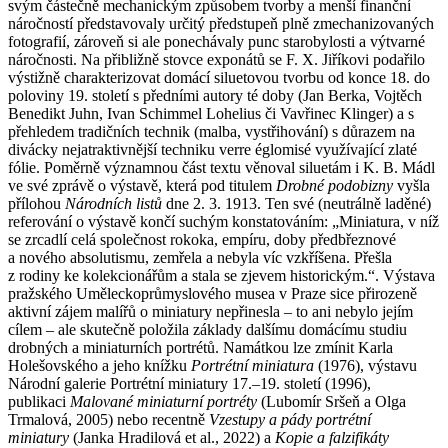
svým částečně mechanickým způsobem tvorby a menší finanční
náročností představovaly určitý předstupeň plně zmechanizovaných
fotografií, zároveň si ale ponechávaly punc starobylosti a výtvarné
náročnosti. Na přibližně stovce exponátů se F. X. Jiříkovi podařilo
výstižně charakterizovat domácí siluetovou tvorbu od konce 18. do
poloviny 19. století s předními autory té doby (Jan Berka, Vojtěch
Benedikt Juhn, Ivan Schimmel Lohelius či Vavřinec Klinger) a s
přehledem tradičních technik (malba, vystřihování) s důrazem na
divácky nejatraktivnější techniku verre églomisé využívající zlaté
fólie. Poměrně významnou část textu věnoval siluetám i K. B. Mádl
ve své zprávě o výstavě, která pod titulem
Drobné podobizny
vyšla
přílohou
Národních listů
dne 2. 3. 1913. Ten své (neutrálně laděné)
referování o výstavě končí suchým konstatováním: „Miniatura, v níž
se zrcadlí celá společnost rokoka, empíru, doby předbřeznové
a nového absolutismu, zemřela a nebyla víc vzkříšena. Přešla
z rodiny ke kolekcionářům a stala se zjevem historickým.“. Výstava
pražského Uměleckoprůmyslového musea v Praze sice přirozeně
aktivní zájem malířů o miniatury nepřinesla – to ani nebylo jejím
cílem – ale skutečně položila základy dalšímu domácímu studiu
drobných a miniaturních portrétů. Namátkou lze zmínit Karla
Holešovského a jeho knížku
Portrétní miniatura
(1976), výstavu
Národní galerie Portrétní miniatury 17.–19. století (1996),
publikaci
Malované miniaturní portréty
(Lubomír Sršeň a Olga
Trmalová, 2005) nebo recentně
Vzestupy a pády portrétní
miniatury
(Janka Hradilová et al., 2022) a
Kopie a falzifikáty