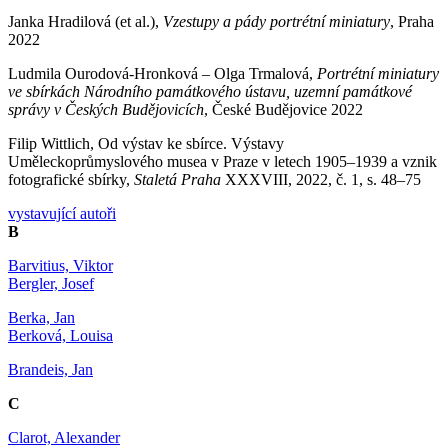
Janka Hradilová (et al.),
Vzestupy a pády portrétní miniatury
, Praha
2022
Ludmila Ourodová-Hronková – Olga Trmalová,
Portrétní miniatury
ve sbírkách Národního památkového ústavu, uzemní památkové
správy v Českých Budějovicích
, České Budějovice 2022
Filip Wittlich, Od výstav ke sbírce. Výstavy
Uměleckoprůmyslového musea v Praze v letech 1905–1939 a vznik
fotografické sbírky,
Staletá Praha
XXXVIII, 2022, č. 1, s. 48–75
vystavující autoři
B
Barvitius, Viktor
Bergler, Josef
Berka, Jan
Berková, Louisa
Brandeis, Jan
C
Clarot, Alexander