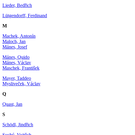
Lieder, Bedřich
Lütgendorff, Ferdinand
M
Machek, Antonín
Maloch, Jan
Mánes, Josef
Mánes, Quido
Mánes, Václav
Maschek, František
Mayer, Taddeo
Mysliveček, Václav
Q
Quast, Jan
S
Schödl, Jindřich
Suchý, Vojtěch