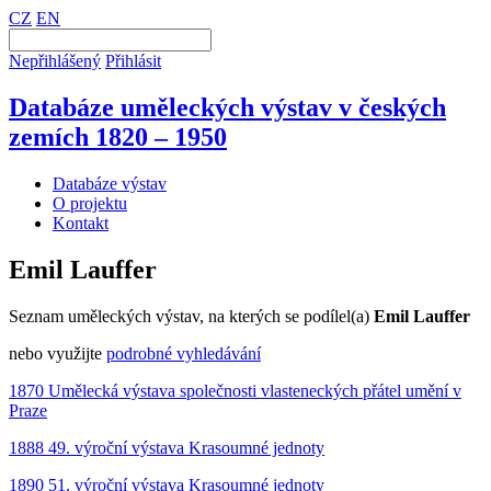
CZ
EN
Nepřihlášený
Přihlásit
Databáze uměleckých výstav v českých
zemích 1820 – 1950
Databáze výstav
O projektu
Kontakt
Emil Lauffer
Seznam uměleckých výstav, na kterých se podílel(a)
Emil Lauffer
nebo využijte
podrobné vyhledávání
1870 Umělecká výstava společnosti vlasteneckých přátel umění v
Praze
1888 49. výroční výstava Krasoumné jednoty
1890 51. výroční výstava Krasoumné jednoty