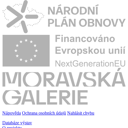
Nápověda
Ochrana osobních údajů
Nahlásit chybu
Databáze výstav
O projektu