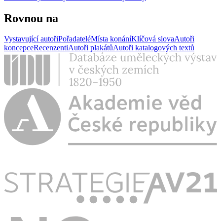
Rovnou na
Vystavující autoři
Pořadatelé
Místa konání
Klíčová slova
Autoři
koncepce
Recenzenti
Autoři plakátů
Autoři katalogových textů