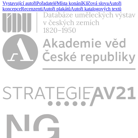
Vystavující autoři
Pořadatelé
Místa konání
Klíčová slova
Autoři
koncepce
Recenzenti
Autoři plakátů
Autoři katalogových textů