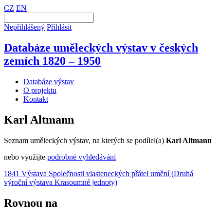
CZ
EN
Nepřihlášený
Přihlásit
Databáze uměleckých výstav v českých
zemích 1820 – 1950
Databáze výstav
O projektu
Kontakt
Karl Altmann
Seznam uměleckých výstav, na kterých se podílel(a)
Karl Altmann
nebo využijte
podrobné vyhledávání
1841 Výstava Společnosti vlasteneckých přátel umění (Druhá
výroční výstava Krasoumné jednoty)
Rovnou na