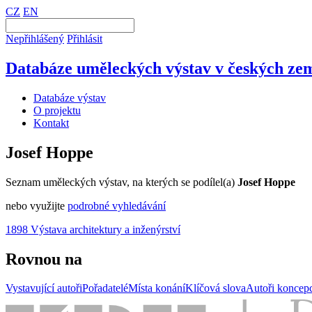
CZ
EN
Nepřihlášený
Přihlásit
Databáze uměleckých výstav v českých zem
Databáze výstav
O projektu
Kontakt
Josef Hoppe
Seznam uměleckých výstav, na kterých se podílel(a)
Josef Hoppe
nebo využijte
podrobné vyhledávání
1898 Výstava architektury a inženýrství
Rovnou na
Vystavující autoři
Pořadatelé
Místa konání
Klíčová slova
Autoři koncep