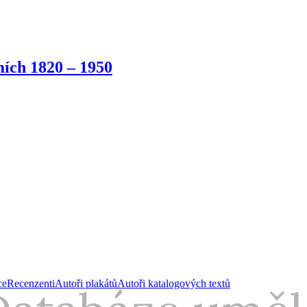
ích 1820 – 1950
ce
Recenzenti
Autoři plakátů
Autoři katalogových textů