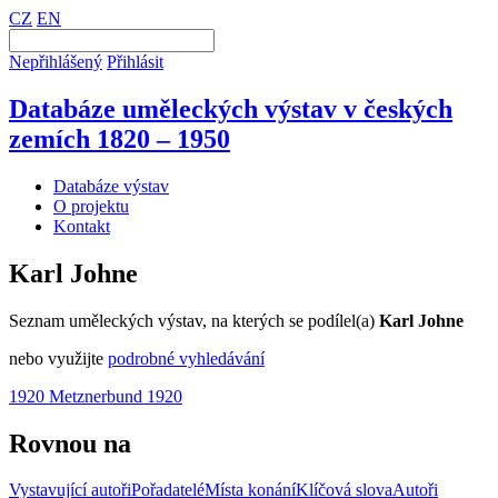
CZ
EN
Nepřihlášený
Přihlásit
Databáze uměleckých výstav v českých
zemích 1820 – 1950
Databáze výstav
O projektu
Kontakt
Karl Johne
Seznam uměleckých výstav, na kterých se podílel(a)
Karl Johne
nebo využijte
podrobné vyhledávání
1920 Metznerbund 1920
Rovnou na
Vystavující autoři
Pořadatelé
Místa konání
Klíčová slova
Autoři