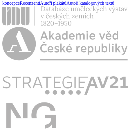
koncepce
Recenzenti
Autoři plakátů
Autoři katalogových textů