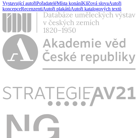
Vystavující autoři
Pořadatelé
Místa konání
Klíčová slova
Autoři
koncepce
Recenzenti
Autoři plakátů
Autoři katalogových textů