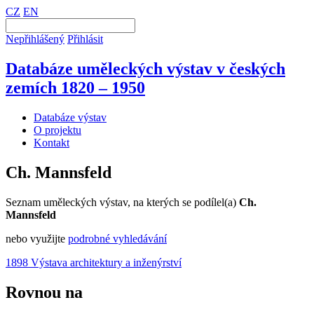
CZ
EN
Nepřihlášený
Přihlásit
Databáze uměleckých výstav v českých
zemích 1820 – 1950
Databáze výstav
O projektu
Kontakt
Ch. Mannsfeld
Seznam uměleckých výstav, na kterých se podílel(a)
Ch.
Mannsfeld
nebo využijte
podrobné vyhledávání
1898 Výstava architektury a inženýrství
Rovnou na