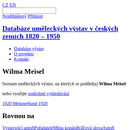
CZ
EN
Nepřihlášený
Přihlásit
Databáze uměleckých výstav v českých
zemích 1820 – 1950
Databáze výstav
O projektu
Kontakt
Wilma Meisel
Seznam uměleckých výstav, na kterých se podílel(a)
Wilma Meisel
nebo využijte
podrobné vyhledávání
1920 Metznerbund 1920
Rovnou na
Vystavující autoři
Pořadatelé
Místa konání
Klíčová slova
Autoři