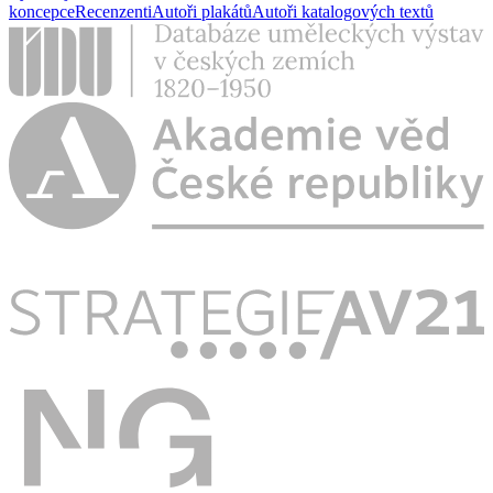
koncepce
Recenzenti
Autoři plakátů
Autoři katalogových textů