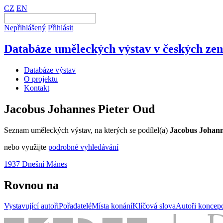
CZ
EN
Nepřihlášený
Přihlásit
Databáze uměleckých výstav v českých zem
Databáze výstav
O projektu
Kontakt
Jacobus Johannes Pieter Oud
Seznam uměleckých výstav, na kterých se podílel(a)
Jacobus Johann
nebo využijte
podrobné vyhledávání
1937 Dnešní Mánes
Rovnou na
Vystavující autoři
Pořadatelé
Místa konání
Klíčová slova
Autoři koncep