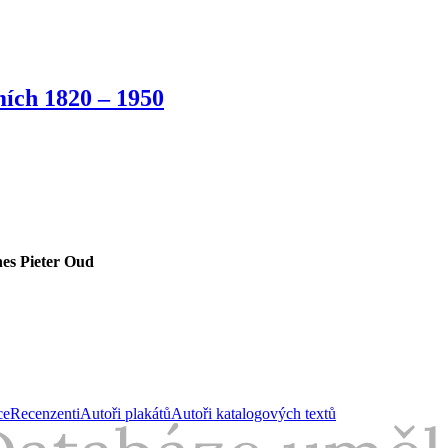
ích 1820 – 1950
es Pieter Oud
ce
Recenzenti
Autoři plakátů
Autoři katalogových textů