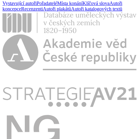
Vystavující autoři
Pořadatelé
Místa konání
Klíčová slova
Autoři
koncepce
Recenzenti
Autoři plakátů
Autoři katalogových textů