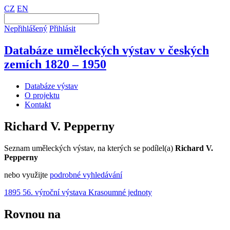
CZ
EN
Nepřihlášený
Přihlásit
Databáze uměleckých výstav v českých
zemích 1820 – 1950
Databáze výstav
O projektu
Kontakt
Richard V. Pepperny
Seznam uměleckých výstav, na kterých se podílel(a)
Richard V.
Pepperny
nebo využijte
podrobné vyhledávání
1895 56. výroční výstava Krasoumné jednoty
Rovnou na