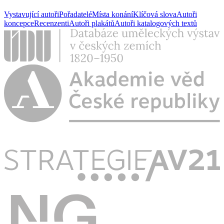
Vystavující autoři
Pořadatelé
Místa konání
Klíčová slova
Autoři
koncepce
Recenzenti
Autoři plakátů
Autoři katalogových textů