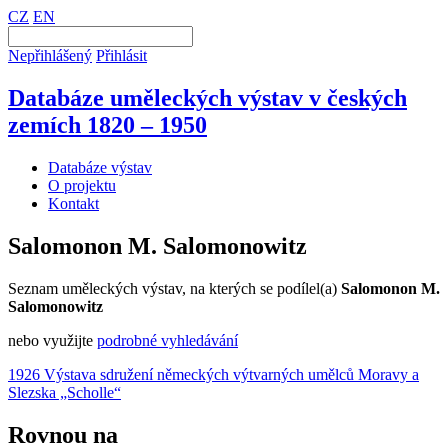
CZ
EN
Nepřihlášený
Přihlásit
Databáze uměleckých výstav v českých
zemích 1820 – 1950
Databáze výstav
O projektu
Kontakt
Salomonon M. Salomonowitz
Seznam uměleckých výstav, na kterých se podílel(a)
Salomonon M.
Salomonowitz
nebo využijte
podrobné vyhledávání
1926 Výstava sdružení německých výtvarných umělců Moravy a
Slezska „Scholle“
Rovnou na