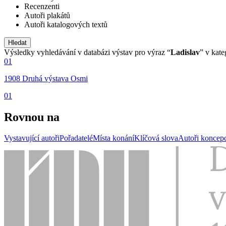
Recenzenti
Autoři plakátů
Autoři katalogových textů
Výsledky vyhledávání v databázi výstav pro výraz “
Ladislav
” v kate
01
1908 Druhá výstava Osmi
01
Rovnou na
Vystavující autoři
Pořadatelé
Místa konání
Klíčová slova
Autoři koncep