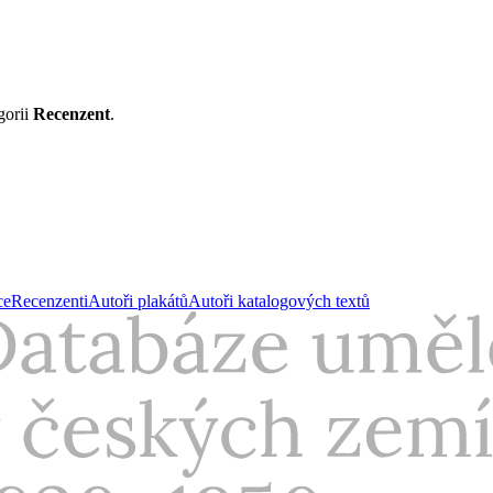
gorii
Recenzent
.
ce
Recenzenti
Autoři plakátů
Autoři katalogových textů