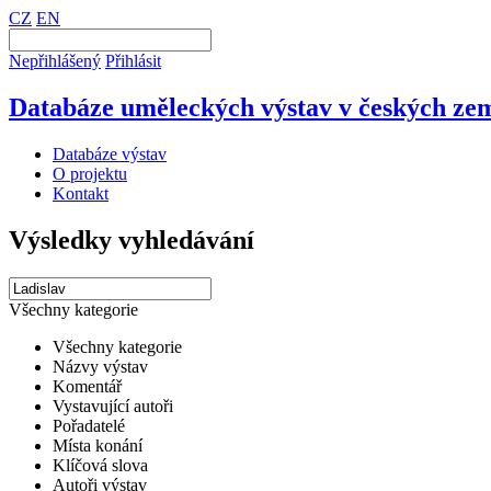
CZ
EN
Nepřihlášený
Přihlásit
Databáze uměleckých výstav v českých zem
Databáze výstav
O projektu
Kontakt
Výsledky vyhledávání
Všechny kategorie
Všechny kategorie
Názvy výstav
Komentář
Vystavující autoři
Pořadatelé
Místa konání
Klíčová slova
Autoři výstav