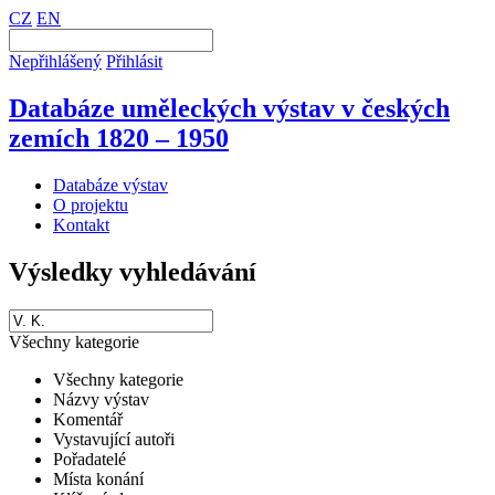
CZ
EN
Nepřihlášený
Přihlásit
Databáze uměleckých výstav v českých
zemích 1820 – 1950
Databáze výstav
O projektu
Kontakt
Výsledky vyhledávání
Všechny kategorie
Všechny kategorie
Názvy výstav
Komentář
Vystavující autoři
Pořadatelé
Místa konání