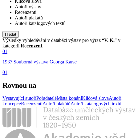
Klíčová slova
Autoři výstav
Recenzenti
Autoři plakátů
Autoři katalogových textů
Výsledky vyhledávání v databázi výstav pro výraz “
V. K.
” v
kategorii
Recenzent
.
01
1937 Souborná výstava Georga Karse
01
Rovnou na
Vystavující autoři
Pořadatelé
Místa konání
Klíčová slova
Autoři
koncepce
Recenzenti
Autoři plakátů
Autoři katalogových textů